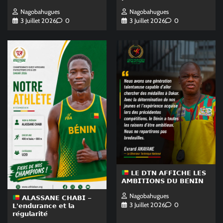
Nagobahugues
Nagobahugues
3 Juillet 2026
0
3 Juillet 2026
0
𝗟𝗘 𝗗𝗧𝗡 𝗔𝗙𝗙𝗜𝗖𝗛𝗘 𝗟𝗘𝗦
𝗔𝗠𝗕𝗜𝗧𝗜𝗢𝗡𝗦 𝗗𝗨 𝗕𝗘́𝗡𝗜𝗡
Nagobahugues
𝗔𝗟𝗔𝗦𝗦𝗔𝗡𝗘 𝗖𝗛𝗔𝗕𝗜 –
3 Juillet 2026
0
𝗟’𝗲𝗻𝗱𝘂𝗿𝗮𝗻𝗰𝗲 𝗲𝘁 𝗹𝗮
𝗿𝗲́𝗴𝘂𝗹𝗮𝗿𝗶𝘁𝗲́