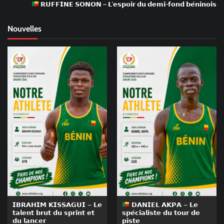
𝗥𝗨𝗙𝗙𝗜𝗡𝗘 𝗦𝗢𝗡𝗢𝗡 – 𝗟’𝗲𝘀𝗽𝗼𝗶𝗿 𝗱𝘂 𝗱𝗲𝗺𝗶-𝗳𝗼𝗻𝗱 𝗯𝗲́𝗻𝗶𝗻𝗼𝗶𝘀
Nouvelles
𝗜𝗕𝗥𝗔𝗛𝗜𝗠 𝗞𝗜𝗦𝗦𝗔𝗚𝗨𝗜 – 𝗟𝗲
𝗗𝗔𝗡𝗜𝗘𝗟 𝗔𝗞𝗣𝗔 – 𝗟𝗲
𝘁𝗮𝗹𝗲𝗻𝘁 𝗯𝗿𝘂𝘁 𝗱𝘂 𝘀𝗽𝗿𝗶𝗻𝘁 𝗲𝘁
𝘀𝗽𝗲́𝗰𝗶𝗮𝗹𝗶𝘀𝘁𝗲 𝗱𝘂 𝘁𝗼𝘂𝗿 𝗱𝗲
𝗱𝘂 𝗹𝗮𝗻𝗰𝗲𝗿
𝗽𝗶𝘀𝘁𝗲