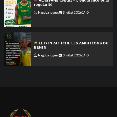
𝗔𝗟𝗔𝗦𝗦𝗔𝗡𝗘 𝗖𝗛𝗔𝗕𝗜 – 𝗟’𝗲𝗻𝗱𝘂𝗿𝗮𝗻𝗰𝗲 𝗲𝘁 𝗹𝗮
𝗿𝗲́𝗴𝘂𝗹𝗮𝗿𝗶𝘁𝗲́
Nagobahugues
3 Juillet 2026
0
𝗟𝗘 𝗗𝗧𝗡 𝗔𝗙𝗙𝗜𝗖𝗛𝗘 𝗟𝗘𝗦 𝗔𝗠𝗕𝗜𝗧𝗜𝗢𝗡𝗦 𝗗𝗨
𝗕𝗘́𝗡𝗜𝗡
Nagobahugues
3 Juillet 2026
0