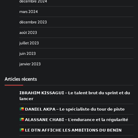
décembre 2024
mars 2024
décembre 2023
août 2023
juillet 2023
juin 2023
janvier 2023
Articles récents
𝗜𝗕𝗥𝗔𝗛𝗜𝗠 𝗞𝗜𝗦𝗦𝗔𝗚𝗨𝗜 – 𝗟𝗲 𝘁𝗮𝗹𝗲𝗻𝘁 𝗯𝗿𝘂𝘁 𝗱𝘂 𝘀𝗽𝗿𝗶𝗻𝘁 𝗲𝘁 𝗱𝘂
𝗹𝗮𝗻𝗰𝗲𝗿
𝗗𝗔𝗡𝗜𝗘𝗟 𝗔𝗞𝗣𝗔 – 𝗟𝗲 𝘀𝗽𝗲́𝗰𝗶𝗮𝗹𝗶𝘀𝘁𝗲 𝗱𝘂 𝘁𝗼𝘂𝗿 𝗱𝗲 𝗽𝗶𝘀𝘁𝗲
𝗔𝗟𝗔𝗦𝗦𝗔𝗡𝗘 𝗖𝗛𝗔𝗕𝗜 – 𝗟’𝗲𝗻𝗱𝘂𝗿𝗮𝗻𝗰𝗲 𝗲𝘁 𝗹𝗮 𝗿𝗲́𝗴𝘂𝗹𝗮𝗿𝗶𝘁𝗲́
𝗟𝗘 𝗗𝗧𝗡 𝗔𝗙𝗙𝗜𝗖𝗛𝗘 𝗟𝗘𝗦 𝗔𝗠𝗕𝗜𝗧𝗜𝗢𝗡𝗦 𝗗𝗨 𝗕𝗘́𝗡𝗜𝗡