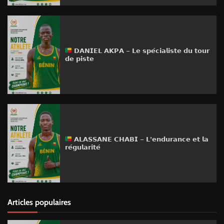
𝗗𝗔𝗡𝗜𝗘𝗟 𝗔𝗞𝗣𝗔 – 𝗟𝗲 𝘀𝗽𝗲́𝗰𝗶𝗮𝗹𝗶𝘀𝘁𝗲 𝗱𝘂 𝘁𝗼𝘂𝗿
𝗱𝗲 𝗽𝗶𝘀𝘁𝗲
𝗔𝗟𝗔𝗦𝗦𝗔𝗡𝗘 𝗖𝗛𝗔𝗕𝗜 – 𝗟’𝗲𝗻𝗱𝘂𝗿𝗮𝗻𝗰𝗲 𝗲𝘁 𝗹𝗮
𝗿𝗲́𝗴𝘂𝗹𝗮𝗿𝗶𝘁𝗲́
Articles populaires