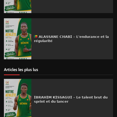
𝗔𝗟𝗔𝗦𝗦𝗔𝗡𝗘 𝗖𝗛𝗔𝗕𝗜 – 𝗟’𝗲𝗻𝗱𝘂𝗿𝗮𝗻𝗰𝗲 𝗲𝘁 𝗹𝗮
𝗿𝗲́𝗴𝘂𝗹𝗮𝗿𝗶𝘁𝗲́
Articles les plus lus
𝗜𝗕𝗥𝗔𝗛𝗜𝗠 𝗞𝗜𝗦𝗦𝗔𝗚𝗨𝗜 – 𝗟𝗲 𝘁𝗮𝗹𝗲𝗻𝘁 𝗯𝗿𝘂𝘁 𝗱𝘂
𝘀𝗽𝗿𝗶𝗻𝘁 𝗲𝘁 𝗱𝘂 𝗹𝗮𝗻𝗰𝗲𝗿