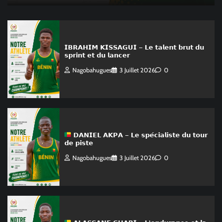
𝗜𝗕𝗥𝗔𝗛𝗜𝗠 𝗞𝗜𝗦𝗦𝗔𝗚𝗨𝗜 – 𝗟𝗲 𝘁𝗮𝗹𝗲𝗻𝘁 𝗯𝗿𝘂𝘁 𝗱𝘂
𝘀𝗽𝗿𝗶𝗻𝘁 𝗲𝘁 𝗱𝘂 𝗹𝗮𝗻𝗰𝗲𝗿
Nagobahugues
3 Juillet 2026
0
𝗗𝗔𝗡𝗜𝗘𝗟 𝗔𝗞𝗣𝗔 – 𝗟𝗲 𝘀𝗽𝗲́𝗰𝗶𝗮𝗹𝗶𝘀𝘁𝗲 𝗱𝘂 𝘁𝗼𝘂𝗿
𝗱𝗲 𝗽𝗶𝘀𝘁𝗲
Nagobahugues
3 Juillet 2026
0