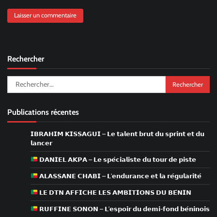
Rechercher
Rechercher :
Publications récentes
𝗜𝗕𝗥𝗔𝗛𝗜𝗠 𝗞𝗜𝗦𝗦𝗔𝗚𝗨𝗜 – 𝗟𝗲 𝘁𝗮𝗹𝗲𝗻𝘁 𝗯𝗿𝘂𝘁 𝗱𝘂 𝘀𝗽𝗿𝗶𝗻𝘁 𝗲𝘁 𝗱𝘂
𝗹𝗮𝗻𝗰𝗲𝗿
𝗗𝗔𝗡𝗜𝗘𝗟 𝗔𝗞𝗣𝗔 – 𝗟𝗲 𝘀𝗽𝗲́𝗰𝗶𝗮𝗹𝗶𝘀𝘁𝗲 𝗱𝘂 𝘁𝗼𝘂𝗿 𝗱𝗲 𝗽𝗶𝘀𝘁𝗲
𝗔𝗟𝗔𝗦𝗦𝗔𝗡𝗘 𝗖𝗛𝗔𝗕𝗜 – 𝗟’𝗲𝗻𝗱𝘂𝗿𝗮𝗻𝗰𝗲 𝗲𝘁 𝗹𝗮 𝗿𝗲́𝗴𝘂𝗹𝗮𝗿𝗶𝘁𝗲́
𝗟𝗘 𝗗𝗧𝗡 𝗔𝗙𝗙𝗜𝗖𝗛𝗘 𝗟𝗘𝗦 𝗔𝗠𝗕𝗜𝗧𝗜𝗢𝗡𝗦 𝗗𝗨 𝗕𝗘́𝗡𝗜𝗡
𝗥𝗨𝗙𝗙𝗜𝗡𝗘 𝗦𝗢𝗡𝗢𝗡 – 𝗟’𝗲𝘀𝗽𝗼𝗶𝗿 𝗱𝘂 𝗱𝗲𝗺𝗶-𝗳𝗼𝗻𝗱 𝗯𝗲́𝗻𝗶𝗻𝗼𝗶𝘀