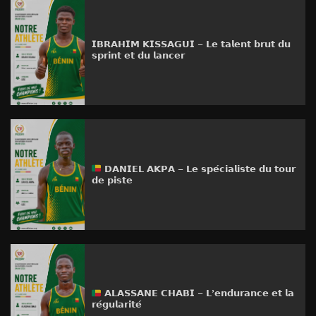
𝗜𝗕𝗥𝗔𝗛𝗜𝗠 𝗞𝗜𝗦𝗦𝗔𝗚𝗨𝗜 – 𝗟𝗲 𝘁𝗮𝗹𝗲𝗻𝘁 𝗯𝗿𝘂𝘁 𝗱𝘂
𝘀𝗽𝗿𝗶𝗻𝘁 𝗲𝘁 𝗱𝘂 𝗹𝗮𝗻𝗰𝗲𝗿
𝗗𝗔𝗡𝗜𝗘𝗟 𝗔𝗞𝗣𝗔 – 𝗟𝗲 𝘀𝗽𝗲́𝗰𝗶𝗮𝗹𝗶𝘀𝘁𝗲 𝗱𝘂 𝘁𝗼𝘂𝗿
𝗱𝗲 𝗽𝗶𝘀𝘁𝗲
𝗔𝗟𝗔𝗦𝗦𝗔𝗡𝗘 𝗖𝗛𝗔𝗕𝗜 – 𝗟’𝗲𝗻𝗱𝘂𝗿𝗮𝗻𝗰𝗲 𝗲𝘁 𝗹𝗮
𝗿𝗲́𝗴𝘂𝗹𝗮𝗿𝗶𝘁𝗲́