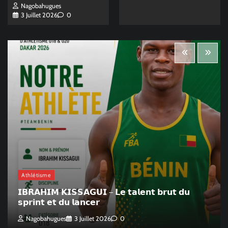
Nagobahugues
3 Juillet 2026
0
Athlétisme
𝗜𝗕𝗥𝗔𝗛𝗜𝗠 𝗞𝗜𝗦𝗦𝗔𝗚𝗨𝗜 – 𝗟𝗲 𝘁𝗮𝗹𝗲𝗻𝘁 𝗯𝗿𝘂𝘁 𝗱𝘂
𝘀𝗽𝗿𝗶𝗻𝘁 𝗲𝘁 𝗱𝘂 𝗹𝗮𝗻𝗰𝗲𝗿
Nagobahugues
3 Juillet 2026
0