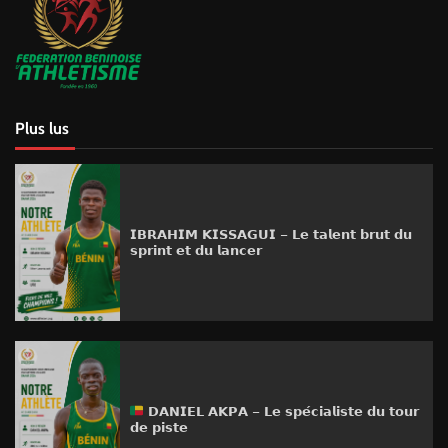
Plus lus
𝗜𝗕𝗥𝗔𝗛𝗜𝗠 𝗞𝗜𝗦𝗦𝗔𝗚𝗨𝗜 – 𝗟𝗲 𝘁𝗮𝗹𝗲𝗻𝘁 𝗯𝗿𝘂𝘁 𝗱𝘂
𝘀𝗽𝗿𝗶𝗻𝘁 𝗲𝘁 𝗱𝘂 𝗹𝗮𝗻𝗰𝗲𝗿
𝗗𝗔𝗡𝗜𝗘𝗟 𝗔𝗞𝗣𝗔 – 𝗟𝗲 𝘀𝗽𝗲́𝗰𝗶𝗮𝗹𝗶𝘀𝘁𝗲 𝗱𝘂 𝘁𝗼𝘂𝗿
𝗱𝗲 𝗽𝗶𝘀𝘁𝗲