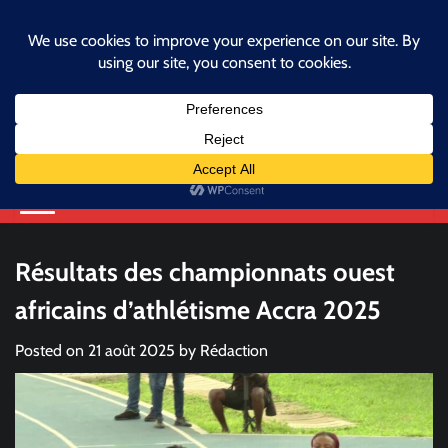
Skip
samedi, juillet 11, 2026
to
facebook
instagram
twitter
content
Fédération Béninoise
d'Athlétisme
Athlétisme, ma fierté, je m'engage.
Résultats des championnats ouest
africains d’athlétisme Accra 2025
Posted on
21 août 2025
by
Rédaction