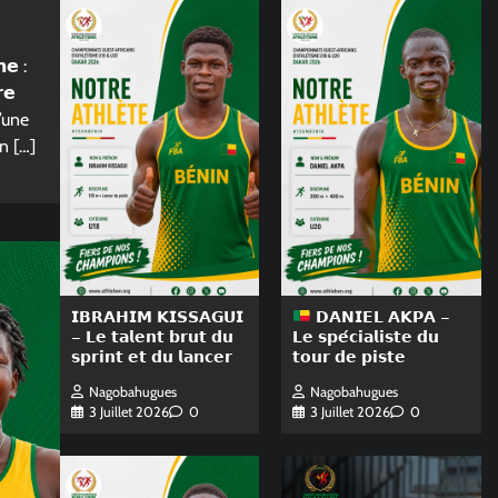
𝗻𝗲 :
𝗲
l’une
n […]
𝗜𝗕𝗥𝗔𝗛𝗜𝗠 𝗞𝗜𝗦𝗦𝗔𝗚𝗨𝗜
𝗗𝗔𝗡𝗜𝗘𝗟 𝗔𝗞𝗣𝗔 –
– 𝗟𝗲 𝘁𝗮𝗹𝗲𝗻𝘁 𝗯𝗿𝘂𝘁 𝗱𝘂
𝗟𝗲 𝘀𝗽𝗲́𝗰𝗶𝗮𝗹𝗶𝘀𝘁𝗲 𝗱𝘂
𝘀𝗽𝗿𝗶𝗻𝘁 𝗲𝘁 𝗱𝘂 𝗹𝗮𝗻𝗰𝗲𝗿
𝘁𝗼𝘂𝗿 𝗱𝗲 𝗽𝗶𝘀𝘁𝗲
Nagobahugues
Nagobahugues
3 Juillet 2026
0
3 Juillet 2026
0