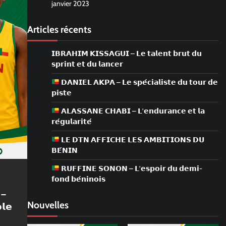
janvier 2023
Articles récents
𝗜𝗕𝗥𝗔𝗛𝗜𝗠 𝗞𝗜𝗦𝗦𝗔𝗚𝗨𝗜 – 𝗟𝗲 𝘁𝗮𝗹𝗲𝗻𝘁 𝗯𝗿𝘂𝘁 𝗱𝘂
𝘀𝗽𝗿𝗶𝗻𝘁 𝗲𝘁 𝗱𝘂 𝗹𝗮𝗻𝗰𝗲𝗿
𝗗𝗔𝗡𝗜𝗘𝗟 𝗔𝗞𝗣𝗔 – 𝗟𝗲 𝘀𝗽𝗲́𝗰𝗶𝗮𝗹𝗶𝘀𝘁𝗲 𝗱𝘂 𝘁𝗼𝘂𝗿 𝗱𝗲
𝗽𝗶𝘀𝘁𝗲
𝗔𝗟𝗔𝗦𝗦𝗔𝗡𝗘 𝗖𝗛𝗔𝗕𝗜 – 𝗟’𝗲𝗻𝗱𝘂𝗿𝗮𝗻𝗰𝗲 𝗲𝘁 𝗹𝗮
𝗿𝗲́𝗴𝘂𝗹𝗮𝗿𝗶𝘁𝗲́
𝗟𝗘 𝗗𝗧𝗡 𝗔𝗙𝗙𝗜𝗖𝗛𝗘 𝗟𝗘𝗦 𝗔𝗠𝗕𝗜𝗧𝗜𝗢𝗡𝗦 𝗗𝗨
𝗕𝗘́𝗡𝗜𝗡
𝗥𝗨𝗙𝗙𝗜𝗡𝗘 𝗦𝗢𝗡𝗢𝗡 – 𝗟’𝗲𝘀𝗽𝗼𝗶𝗿 𝗱𝘂 𝗱𝗲𝗺𝗶-
𝗳𝗼𝗻𝗱 𝗯𝗲́𝗻𝗶𝗻𝗼𝗶𝘀
 –
Nouvelles
𝗹𝗲