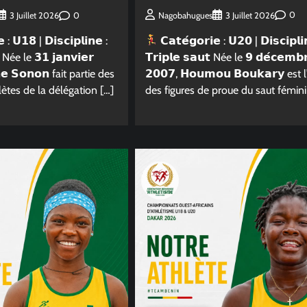
0
Nagobahugues
3 Juillet 2026
0
3 Juillet 2026
𝗖𝗮𝘁𝗲́𝗴𝗼𝗿𝗶𝗲 : 𝗨𝟮𝟬 | 𝗗𝗶𝘀𝗰𝗶𝗽𝗹𝗶
 : 𝗨𝟭𝟴 | 𝗗𝗶𝘀𝗰𝗶𝗽𝗹𝗶𝗻𝗲 :
𝗧𝗿𝗶𝗽𝗹𝗲 𝘀𝗮𝘂𝘁 Née le 𝟵 𝗱𝗲́𝗰𝗲𝗺𝗯
 Née le 𝟯𝟭 𝗷𝗮𝗻𝘃𝗶𝗲𝗿
𝟮𝟬𝟬𝟳, 𝗛𝗼𝘂𝗺𝗼𝘂 𝗕𝗼𝘂𝗸𝗮𝗿𝘆 est 
𝗻𝗲 𝗦𝗼𝗻𝗼𝗻 fait partie des
des figures de proue du saut fémini
lètes de la délégation […]