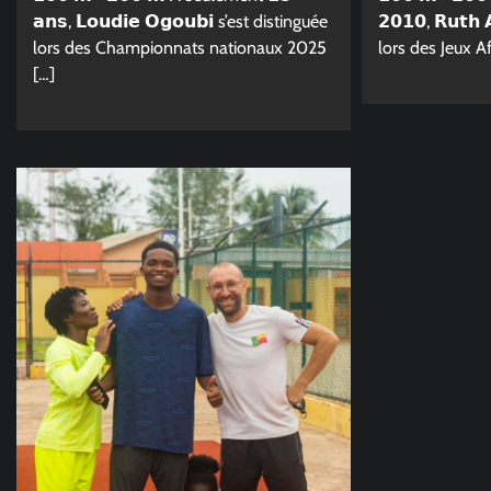
𝗮𝗻𝘀, 𝗟𝗼𝘂𝗱𝗶𝗲 𝗢𝗴𝗼𝘂𝗯𝗶 s’est distinguée
𝟮𝟬𝟭𝟬, 𝗥𝘂𝘁𝗵
lors des Championnats nationaux 2025
lors des Jeux Af
[…]