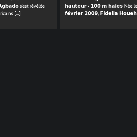
 𝗔𝗴𝗯𝗮𝗱𝗼 s’est révélée
𝗵𝗮𝘂𝘁𝗲𝘂𝗿 • 𝟭𝟬𝟬 𝗺 𝗵𝗮𝗶𝗲𝘀 Née l
ricains […]
𝗳𝗲́𝘃𝗿𝗶𝗲𝗿 𝟮𝟬𝟬𝟵, 𝗙𝗶𝗱𝗲𝗹𝗶𝗮 𝗛𝗼𝘂𝗲
Athlétisme
𝗥𝗨𝗙𝗙𝗜𝗡𝗘 𝗦𝗢𝗡𝗢𝗡 – 𝗟’𝗲𝘀𝗽𝗼𝗶𝗿
𝗱𝘂 𝗱𝗲𝗺𝗶-𝗳𝗼𝗻𝗱 𝗯𝗲́𝗻𝗶𝗻𝗼𝗶𝘀
Nagobahugues
3 Juillet 2026
0