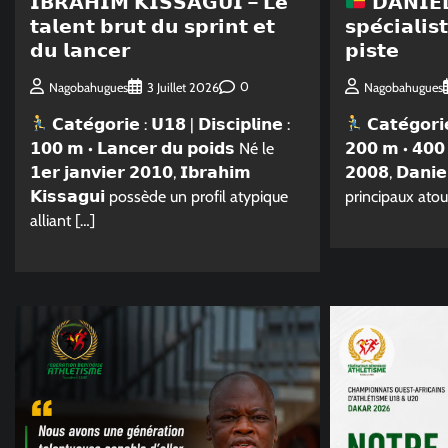
𝗜𝗕𝗥𝗔𝗛𝗜𝗠 𝗞𝗜𝗦𝗦𝗔𝗚𝗨𝗜 – 𝗟𝗲
𝗗𝗔𝗡𝗜𝗘
𝘁𝗮𝗹𝗲𝗻𝘁 𝗯𝗿𝘂𝘁 𝗱𝘂 𝘀𝗽𝗿𝗶𝗻𝘁 𝗲𝘁
𝘀𝗽𝗲́𝗰𝗶𝗮𝗹𝗶
𝗱𝘂 𝗹𝗮𝗻𝗰𝗲𝗿
𝗽𝗶𝘀𝘁𝗲
0
Nagobahugues
3 Juillet 2026
Nagobahugues
𝗖𝗮𝘁𝗲́𝗴𝗼𝗿𝗶𝗲 : 𝗨𝟭𝟴 | 𝗗𝗶𝘀𝗰𝗶𝗽𝗹𝗶𝗻𝗲 :
𝗖𝗮𝘁𝗲́𝗴𝗼𝗿𝗶
𝟭𝟬𝟬 𝗺 • 𝗟𝗮𝗻𝗰𝗲𝗿 𝗱𝘂 𝗽𝗼𝗶𝗱𝘀 Né le
𝟮𝟬𝟬 𝗺 • 𝟰𝟬𝟬 
𝟭𝗲𝗿 𝗷𝗮𝗻𝘃𝗶𝗲𝗿 𝟮𝟬𝟭𝟬, 𝗜𝗯𝗿𝗮𝗵𝗶𝗺
𝟮𝟬𝟬𝟴, 𝗗𝗮𝗻𝗶
𝗞𝗶𝘀𝘀𝗮𝗴𝘂𝗶 possède un profil atypique
principaux atou
alliant […]