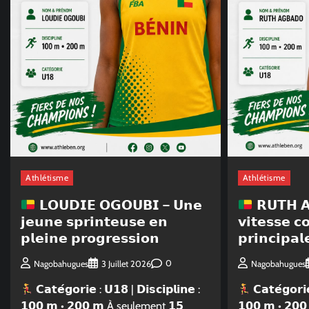
Athlétisme
Athlétisme
𝗟𝗢𝗨𝗗𝗜𝗘 𝗢𝗚𝗢𝗨𝗕𝗜 – 𝗨𝗻𝗲
𝗥𝗨𝗧𝗛 𝗔
𝗷𝗲𝘂𝗻𝗲 𝘀𝗽𝗿𝗶𝗻𝘁𝗲𝘂𝘀𝗲 𝗲𝗻
𝘃𝗶𝘁𝗲𝘀𝘀𝗲 
𝗽𝗹𝗲𝗶𝗻𝗲 𝗽𝗿𝗼𝗴𝗿𝗲𝘀𝘀𝗶𝗼𝗻
𝗽𝗿𝗶𝗻𝗰𝗶𝗽𝗮𝗹
0
Nagobahugues
3 Juillet 2026
Nagobahugues
𝗖𝗮𝘁𝗲́𝗴𝗼𝗿𝗶𝗲 : 𝗨𝟭𝟴 | 𝗗𝗶𝘀𝗰𝗶𝗽𝗹𝗶𝗻𝗲 :
𝗖𝗮𝘁𝗲́𝗴𝗼𝗿𝗶
𝟭𝟬𝟬 𝗺 • 𝟮𝟬𝟬 𝗺 À seulement 𝟭𝟱
𝟭𝟬𝟬 𝗺 • 𝟮𝟬𝟬 