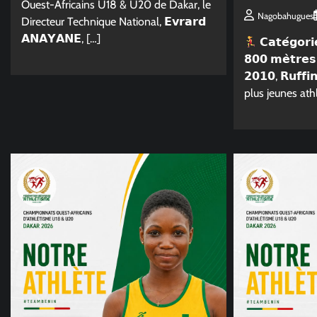
Ouest-Africains U18 & U20 de Dakar, le
Nagobahugues
Directeur Technique National, 𝗘𝘃𝗿𝗮𝗿𝗱
𝗔𝗡𝗔𝗬𝗔𝗡𝗘, […]
𝗖𝗮𝘁𝗲́𝗴𝗼𝗿𝗶
𝟴𝟬𝟬 𝗺𝗲̀𝘁𝗿𝗲𝘀
𝟮𝟬𝟭𝟬, 𝗥𝘂𝗳𝗳
plus jeunes ath