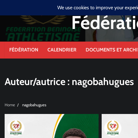
Skip
samedi, juillet 4, 2026
to
Fédérati
content
FÉDÉRATION
CALENDRIER
DOCUMENTS ET ARCHI
Auteur/autrice :
nagobahugues
Home
nagobahugues