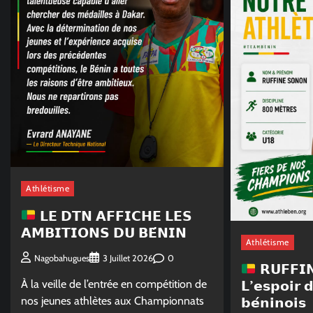
Athlétisme
𝗟𝗘 𝗗𝗧𝗡 𝗔𝗙𝗙𝗜𝗖𝗛𝗘 𝗟𝗘𝗦
𝗔𝗠𝗕𝗜𝗧𝗜𝗢𝗡𝗦 𝗗𝗨 𝗕𝗘́𝗡𝗜𝗡
Athlétisme
0
Nagobahugues
3 Juillet 2026
𝗥𝗨𝗙𝗙𝗜
𝗟’𝗲𝘀𝗽𝗼𝗶𝗿 
À la veille de l’entrée en compétition de
𝗯𝗲́𝗻𝗶𝗻𝗼𝗶𝘀
nos jeunes athlètes aux Championnats