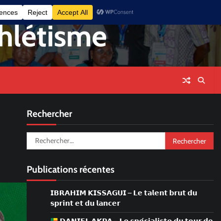
facebook
instagram
twitt
thlétisme
Rechercher
Rechercher :
Publications récentes
𝗜𝗕𝗥𝗔𝗛𝗜𝗠 𝗞𝗜𝗦𝗦𝗔𝗚𝗨𝗜 – 𝗟𝗲 𝘁𝗮𝗹𝗲𝗻𝘁 𝗯𝗿𝘂𝘁 𝗱𝘂
𝘀𝗽𝗿𝗶𝗻𝘁 𝗲𝘁 𝗱𝘂 𝗹𝗮𝗻𝗰𝗲𝗿