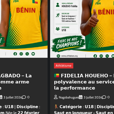
Athlétisme
𝗚𝗕𝗔𝗗𝗢 – 𝗟𝗮
𝗙𝗜𝗗𝗘𝗟𝗜𝗔 𝗛𝗢𝗨𝗘𝗛𝗢 – 
𝗼𝗺𝗺𝗲 𝗮𝗿𝗺𝗲
𝗽𝗼𝗹𝘆𝘃𝗮𝗹𝗲𝗻𝗰𝗲 𝗮𝘂 𝘀𝗲𝗿𝘃𝗶𝗰
𝗲
𝗹𝗮 𝗽𝗲𝗿𝗳𝗼𝗿𝗺𝗮𝗻𝗰𝗲
0
0
3 Juillet 2026
Nagobahugues
3 Juillet 2026
 : 𝗨𝟭𝟴 | 𝗗𝗶𝘀𝗰𝗶𝗽𝗹𝗶𝗻𝗲 :
𝗖𝗮𝘁𝗲́𝗴𝗼𝗿𝗶𝗲 : 𝗨𝟭𝟴 | 𝗗𝗶𝘀𝗰𝗶𝗽𝗹𝗶
𝗺 Née le 𝟮𝟮 𝗳𝗲́𝘃𝗿𝗶𝗲𝗿
𝗦𝗮𝘂𝘁 𝗲𝗻 𝗹𝗼𝗻𝗴𝘂𝗲𝘂𝗿 • 𝗦𝗮𝘂𝘁 𝗲𝗻