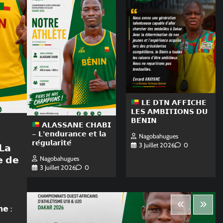
𝗟𝗘 𝗗𝗧𝗡 𝗔𝗙𝗙𝗜𝗖𝗛𝗘
𝗟𝗘𝗦 𝗔𝗠𝗕𝗜𝗧𝗜𝗢𝗡𝗦 𝗗𝗨
𝗕𝗘́𝗡𝗜𝗡
𝗔𝗟𝗔𝗦𝗦𝗔𝗡𝗘 𝗖𝗛𝗔𝗕𝗜
– 𝗟’𝗲𝗻𝗱𝘂𝗿𝗮𝗻𝗰𝗲 𝗲𝘁 𝗹𝗮
Nagobahugues
𝗿𝗲́𝗴𝘂𝗹𝗮𝗿𝗶𝘁𝗲́
3 Juillet 2026
0
𝗟𝗮
𝗲 𝗱𝗲
Nagobahugues
3 Juillet 2026
0
𝗻𝗲 :