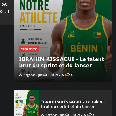
e 𝟮𝟲
𝗵𝗼 […]
Athlétisme
𝗜𝗕𝗥𝗔𝗛𝗜𝗠 𝗞𝗜𝗦𝗦𝗔𝗚𝗨𝗜 – 𝗟𝗲 𝘁𝗮𝗹𝗲𝗻𝘁
𝗯𝗿𝘂𝘁 𝗱𝘂 𝘀𝗽𝗿𝗶𝗻𝘁 𝗲𝘁 𝗱𝘂 𝗹𝗮𝗻𝗰𝗲𝗿
Nagobahugues
3 Juillet 2026
0
𝗜𝗕𝗥𝗔𝗛𝗜𝗠 𝗞𝗜𝗦𝗦𝗔𝗚𝗨𝗜 – 𝗟𝗲 𝘁𝗮𝗹𝗲𝗻𝘁
𝗯𝗿𝘂𝘁 𝗱𝘂 𝘀𝗽𝗿𝗶𝗻𝘁 𝗲𝘁 𝗱𝘂 𝗹𝗮𝗻𝗰𝗲𝗿
Nagobahugues
3 Juillet 2026
0