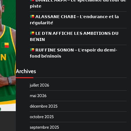
𝗗𝗔𝗡𝗜𝗘𝗟 𝗔𝗞𝗣𝗔 – 𝗟𝗲 𝘀𝗽𝗲́𝗰𝗶𝗮𝗹𝗶𝘀𝘁𝗲 𝗱𝘂 𝘁𝗼𝘂𝗿 𝗱𝗲
𝗽𝗶𝘀𝘁𝗲
𝗔𝗟𝗔𝗦𝗦𝗔𝗡𝗘 𝗖𝗛𝗔𝗕𝗜 – 𝗟’𝗲𝗻𝗱𝘂𝗿𝗮𝗻𝗰𝗲 𝗲𝘁 𝗹𝗮
𝗿𝗲́𝗴𝘂𝗹𝗮𝗿𝗶𝘁𝗲́
𝗟𝗘 𝗗𝗧𝗡 𝗔𝗙𝗙𝗜𝗖𝗛𝗘 𝗟𝗘𝗦 𝗔𝗠𝗕𝗜𝗧𝗜𝗢𝗡𝗦 𝗗𝗨
𝗕𝗘́𝗡𝗜𝗡
𝗥𝗨𝗙𝗙𝗜𝗡𝗘 𝗦𝗢𝗡𝗢𝗡 – 𝗟’𝗲𝘀𝗽𝗼𝗶𝗿 𝗱𝘂 𝗱𝗲𝗺𝗶-
𝗳𝗼𝗻𝗱 𝗯𝗲́𝗻𝗶𝗻𝗼𝗶𝘀
Archives
juillet 2026
mai 2026
décembre 2025
octobre 2025
septembre 2025