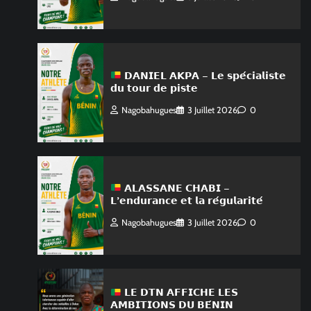
𝗗𝗔𝗡𝗜𝗘𝗟 𝗔𝗞𝗣𝗔 – 𝗟𝗲 𝘀𝗽𝗲́𝗰𝗶𝗮𝗹𝗶𝘀𝘁𝗲
𝗱𝘂 𝘁𝗼𝘂𝗿 𝗱𝗲 𝗽𝗶𝘀𝘁𝗲
Nagobahugues
3 Juillet 2026
0
𝗔𝗟𝗔𝗦𝗦𝗔𝗡𝗘 𝗖𝗛𝗔𝗕𝗜 –
𝗟’𝗲𝗻𝗱𝘂𝗿𝗮𝗻𝗰𝗲 𝗲𝘁 𝗹𝗮 𝗿𝗲́𝗴𝘂𝗹𝗮𝗿𝗶𝘁𝗲́
Nagobahugues
3 Juillet 2026
0
𝗟𝗘 𝗗𝗧𝗡 𝗔𝗙𝗙𝗜𝗖𝗛𝗘 𝗟𝗘𝗦
𝗔𝗠𝗕𝗜𝗧𝗜𝗢𝗡𝗦 𝗗𝗨 𝗕𝗘́𝗡𝗜𝗡