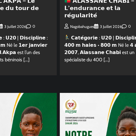
 𝗔𝗞𝗣𝗔 – 𝗟𝗲
𝗔𝗟𝗔𝗦𝗦𝗔𝗡𝗘 𝗖𝗛𝗔𝗕𝗜 –
𝘁𝗲 𝗱𝘂 𝘁𝗼𝘂𝗿 𝗱𝗲
𝗟’𝗲𝗻𝗱𝘂𝗿𝗮𝗻𝗰𝗲 𝗲𝘁 𝗹𝗮
𝗿𝗲́𝗴𝘂𝗹𝗮𝗿𝗶𝘁𝗲́
0
0
3 Juillet 2026
Nagobahugues
3 Juillet 2026
 : 𝗨𝟮𝟬 | 𝗗𝗶𝘀𝗰𝗶𝗽𝗹𝗶𝗻𝗲 :
𝗖𝗮𝘁𝗲́𝗴𝗼𝗿𝗶𝗲 : 𝗨𝟮𝟬 | 𝗗𝗶𝘀𝗰𝗶𝗽𝗹𝗶
𝗺 Né le 𝟭𝗲𝗿 𝗷𝗮𝗻𝘃𝗶𝗲𝗿
𝟰𝟬𝟬 𝗺 𝗵𝗮𝗶𝗲𝘀 • 𝟴𝟬𝟬 𝗺 Né le 𝟰 𝗮
𝗹 𝗔𝗸𝗽𝗮 est l’un des
𝟮𝟬𝟬𝟳, 𝗔𝗹𝗮𝘀𝘀𝗮𝗻𝗲 𝗖𝗵𝗮𝗯𝗶 est un
ts béninois […]
spécialiste du 400 […]