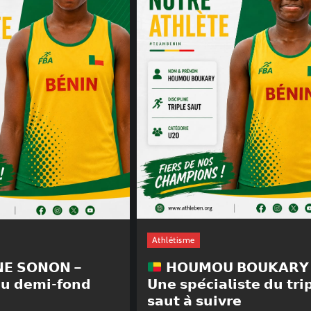
Athlétisme
𝗛𝗢𝗨𝗠𝗢𝗨 𝗕𝗢𝗨𝗞𝗔𝗥𝗬
𝗘 𝗦𝗢𝗡𝗢𝗡 –
𝗨𝗻𝗲 𝘀𝗽𝗲́𝗰𝗶𝗮𝗹𝗶𝘀𝘁𝗲 𝗱𝘂 𝘁𝗿𝗶
𝗱𝘂 𝗱𝗲𝗺𝗶-𝗳𝗼𝗻𝗱
𝘀𝗮𝘂𝘁 𝗮̀ 𝘀𝘂𝗶𝘃𝗿𝗲