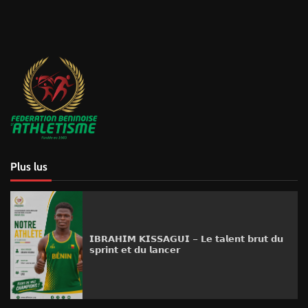
Plus lus
𝗜𝗕𝗥𝗔𝗛𝗜𝗠 𝗞𝗜𝗦𝗦𝗔𝗚𝗨𝗜 – 𝗟𝗲 𝘁𝗮𝗹𝗲𝗻𝘁 𝗯𝗿𝘂𝘁 𝗱𝘂
𝘀𝗽𝗿𝗶𝗻𝘁 𝗲𝘁 𝗱𝘂 𝗹𝗮𝗻𝗰𝗲𝗿