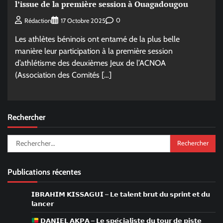
l’issue de la première session à Ouagadougou
0
Rédaction
17 Octobre 2025
Les athlètes béninois ont entamé de la plus belle
manière leur participation à la première session
d’athlétisme des deuxièmes Jeux de l’ACNOA
(Association des Comités […]
Rechercher
Rechercher :
Publications récentes
𝗜𝗕𝗥𝗔𝗛𝗜𝗠 𝗞𝗜𝗦𝗦𝗔𝗚𝗨𝗜 – 𝗟𝗲 𝘁𝗮𝗹𝗲𝗻𝘁 𝗯𝗿𝘂𝘁 𝗱𝘂 𝘀𝗽𝗿𝗶𝗻𝘁 𝗲𝘁 𝗱𝘂
𝗹𝗮𝗻𝗰𝗲𝗿
𝗗𝗔𝗡𝗜𝗘𝗟 𝗔𝗞𝗣𝗔 – 𝗟𝗲 𝘀𝗽𝗲́𝗰𝗶𝗮𝗹𝗶𝘀𝘁𝗲 𝗱𝘂 𝘁𝗼𝘂𝗿 𝗱𝗲 𝗽𝗶𝘀𝘁𝗲