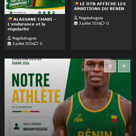
𝗟𝗘 𝗗𝗧𝗡 𝗔𝗙𝗙𝗜𝗖𝗛𝗘 𝗟𝗘𝗦
𝗔𝗠𝗕𝗜𝗧𝗜𝗢𝗡𝗦 𝗗𝗨 𝗕𝗘́𝗡𝗜𝗡
Nagobahugues
𝗔𝗟𝗔𝗦𝗦𝗔𝗡𝗘 𝗖𝗛𝗔𝗕𝗜 –
3 Juillet 2026
0
𝗟’𝗲𝗻𝗱𝘂𝗿𝗮𝗻𝗰𝗲 𝗲𝘁 𝗹𝗮
𝗿𝗲́𝗴𝘂𝗹𝗮𝗿𝗶𝘁𝗲́
Nagobahugues
3 Juillet 2026
0