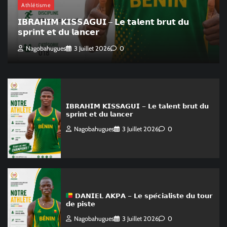
Athlétisme
𝗜𝗕𝗥𝗔𝗛𝗜𝗠 𝗞𝗜𝗦𝗦𝗔𝗚𝗨𝗜 – 𝗟𝗲 𝘁𝗮𝗹𝗲𝗻𝘁 𝗯𝗿𝘂𝘁 𝗱𝘂
𝘀𝗽𝗿𝗶𝗻𝘁 𝗲𝘁 𝗱𝘂 𝗹𝗮𝗻𝗰𝗲𝗿
Nagobahugues
3 Juillet 2026
0
𝗜𝗕𝗥𝗔𝗛𝗜𝗠 𝗞𝗜𝗦𝗦𝗔𝗚𝗨𝗜 – 𝗟𝗲 𝘁𝗮𝗹𝗲𝗻𝘁 𝗯𝗿𝘂𝘁 𝗱𝘂
𝘀𝗽𝗿𝗶𝗻𝘁 𝗲𝘁 𝗱𝘂 𝗹𝗮𝗻𝗰𝗲𝗿
Nagobahugues
3 Juillet 2026
0
𝗗𝗔𝗡𝗜𝗘𝗟 𝗔𝗞𝗣𝗔 – 𝗟𝗲 𝘀𝗽𝗲́𝗰𝗶𝗮𝗹𝗶𝘀𝘁𝗲 𝗱𝘂 𝘁𝗼𝘂𝗿
𝗱𝗲 𝗽𝗶𝘀𝘁𝗲
Nagobahugues
3 Juillet 2026
0