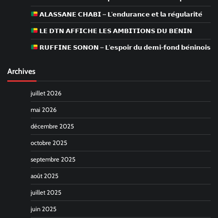
𝗔𝗟𝗔𝗦𝗦𝗔𝗡𝗘 𝗖𝗛𝗔𝗕𝗜 – 𝗟’𝗲𝗻𝗱𝘂𝗿𝗮𝗻𝗰𝗲 𝗲𝘁 𝗹𝗮 𝗿𝗲́𝗴𝘂𝗹𝗮𝗿𝗶𝘁𝗲́
𝗟𝗘 𝗗𝗧𝗡 𝗔𝗙𝗙𝗜𝗖𝗛𝗘 𝗟𝗘𝗦 𝗔𝗠𝗕𝗜𝗧𝗜𝗢𝗡𝗦 𝗗𝗨 𝗕𝗘́𝗡𝗜𝗡
𝗥𝗨𝗙𝗙𝗜𝗡𝗘 𝗦𝗢𝗡𝗢𝗡 – 𝗟’𝗲𝘀𝗽𝗼𝗶𝗿 𝗱𝘂 𝗱𝗲𝗺𝗶-𝗳𝗼𝗻𝗱 𝗯𝗲́𝗻𝗶𝗻𝗼𝗶𝘀
Archives
juillet 2026
mai 2026
décembre 2025
octobre 2025
septembre 2025
août 2025
juillet 2025
juin 2025