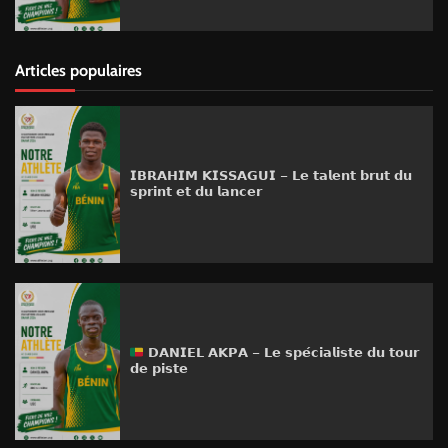
Articles populaires
𝗜𝗕𝗥𝗔𝗛𝗜𝗠 𝗞𝗜𝗦𝗦𝗔𝗚𝗨𝗜 – 𝗟𝗲 𝘁𝗮𝗹𝗲𝗻𝘁 𝗯𝗿𝘂𝘁 𝗱𝘂
𝘀𝗽𝗿𝗶𝗻𝘁 𝗲𝘁 𝗱𝘂 𝗹𝗮𝗻𝗰𝗲𝗿
𝗗𝗔𝗡𝗜𝗘𝗟 𝗔𝗞𝗣𝗔 – 𝗟𝗲 𝘀𝗽𝗲́𝗰𝗶𝗮𝗹𝗶𝘀𝘁𝗲 𝗱𝘂 𝘁𝗼𝘂𝗿
𝗱𝗲 𝗽𝗶𝘀𝘁𝗲