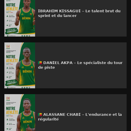
𝗜𝗕𝗥𝗔𝗛𝗜𝗠 𝗞𝗜𝗦𝗦𝗔𝗚𝗨𝗜 – 𝗟𝗲 𝘁𝗮𝗹𝗲𝗻𝘁 𝗯𝗿𝘂𝘁 𝗱𝘂
𝘀𝗽𝗿𝗶𝗻𝘁 𝗲𝘁 𝗱𝘂 𝗹𝗮𝗻𝗰𝗲𝗿
𝗗𝗔𝗡𝗜𝗘𝗟 𝗔𝗞𝗣𝗔 – 𝗟𝗲 𝘀𝗽𝗲́𝗰𝗶𝗮𝗹𝗶𝘀𝘁𝗲 𝗱𝘂 𝘁𝗼𝘂𝗿
𝗱𝗲 𝗽𝗶𝘀𝘁𝗲
𝗔𝗟𝗔𝗦𝗦𝗔𝗡𝗘 𝗖𝗛𝗔𝗕𝗜 – 𝗟’𝗲𝗻𝗱𝘂𝗿𝗮𝗻𝗰𝗲 𝗲𝘁 𝗹𝗮
𝗿𝗲́𝗴𝘂𝗹𝗮𝗿𝗶𝘁𝗲́