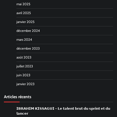
mai 2025
avril 2025
janvier 2025
décembre 2024
mars 2024
décembre 2023
août 2023
juillet 2023
juin 2023
janvier 2023
Articles récents
𝗜𝗕𝗥𝗔𝗛𝗜𝗠 𝗞𝗜𝗦𝗦𝗔𝗚𝗨𝗜 – 𝗟𝗲 𝘁𝗮𝗹𝗲𝗻𝘁 𝗯𝗿𝘂𝘁 𝗱𝘂 𝘀𝗽𝗿𝗶𝗻𝘁 𝗲𝘁 𝗱𝘂
𝗹𝗮𝗻𝗰𝗲𝗿