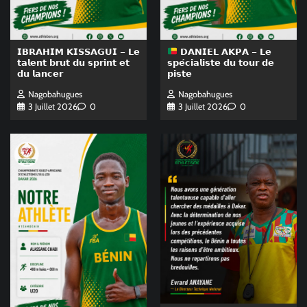
𝗜𝗕𝗥𝗔𝗛𝗜𝗠 𝗞𝗜𝗦𝗦𝗔𝗚𝗨𝗜 – 𝗟𝗲
𝗗𝗔𝗡𝗜𝗘𝗟 𝗔𝗞𝗣𝗔 – 𝗟𝗲
𝘁𝗮𝗹𝗲𝗻𝘁 𝗯𝗿𝘂𝘁 𝗱𝘂 𝘀𝗽𝗿𝗶𝗻𝘁 𝗲𝘁
𝘀𝗽𝗲́𝗰𝗶𝗮𝗹𝗶𝘀𝘁𝗲 𝗱𝘂 𝘁𝗼𝘂𝗿 𝗱𝗲
𝗱𝘂 𝗹𝗮𝗻𝗰𝗲𝗿
𝗽𝗶𝘀𝘁𝗲
Nagobahugues
Nagobahugues
3 Juillet 2026
0
3 Juillet 2026
0