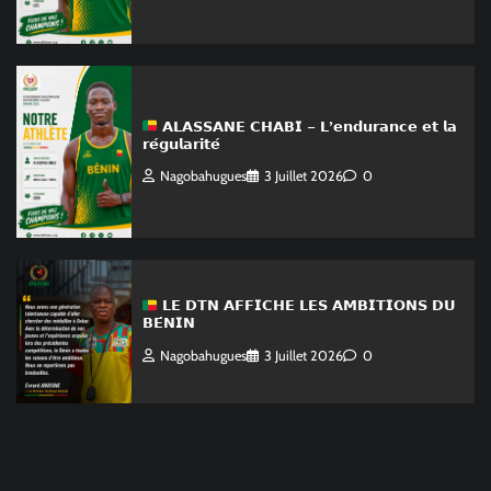
𝗔𝗟𝗔𝗦𝗦𝗔𝗡𝗘 𝗖𝗛𝗔𝗕𝗜 – 𝗟’𝗲𝗻𝗱𝘂𝗿𝗮𝗻𝗰𝗲 𝗲𝘁 𝗹𝗮
𝗿𝗲́𝗴𝘂𝗹𝗮𝗿𝗶𝘁𝗲́
Nagobahugues
3 Juillet 2026
0
𝗟𝗘 𝗗𝗧𝗡 𝗔𝗙𝗙𝗜𝗖𝗛𝗘 𝗟𝗘𝗦 𝗔𝗠𝗕𝗜𝗧𝗜𝗢𝗡𝗦 𝗗𝗨
𝗕𝗘́𝗡𝗜𝗡
Nagobahugues
3 Juillet 2026
0