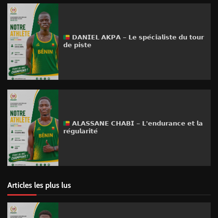
𝗗𝗔𝗡𝗜𝗘𝗟 𝗔𝗞𝗣𝗔 – 𝗟𝗲 𝘀𝗽𝗲́𝗰𝗶𝗮𝗹𝗶𝘀𝘁𝗲 𝗱𝘂 𝘁𝗼𝘂𝗿
𝗱𝗲 𝗽𝗶𝘀𝘁𝗲
𝗔𝗟𝗔𝗦𝗦𝗔𝗡𝗘 𝗖𝗛𝗔𝗕𝗜 – 𝗟’𝗲𝗻𝗱𝘂𝗿𝗮𝗻𝗰𝗲 𝗲𝘁 𝗹𝗮
𝗿𝗲́𝗴𝘂𝗹𝗮𝗿𝗶𝘁𝗲́
Articles les plus lus