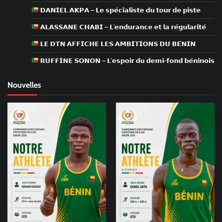
𝗗𝗔𝗡𝗜𝗘𝗟 𝗔𝗞𝗣𝗔 – 𝗟𝗲 𝘀𝗽𝗲́𝗰𝗶𝗮𝗹𝗶𝘀𝘁𝗲 𝗱𝘂 𝘁𝗼𝘂𝗿 𝗱𝗲 𝗽𝗶𝘀𝘁𝗲
𝗔𝗟𝗔𝗦𝗦𝗔𝗡𝗘 𝗖𝗛𝗔𝗕𝗜 – 𝗟’𝗲𝗻𝗱𝘂𝗿𝗮𝗻𝗰𝗲 𝗲𝘁 𝗹𝗮 𝗿𝗲́𝗴𝘂𝗹𝗮𝗿𝗶𝘁𝗲́
𝗟𝗘 𝗗𝗧𝗡 𝗔𝗙𝗙𝗜𝗖𝗛𝗘 𝗟𝗘𝗦 𝗔𝗠𝗕𝗜𝗧𝗜𝗢𝗡𝗦 𝗗𝗨 𝗕𝗘́𝗡𝗜𝗡
𝗥𝗨𝗙𝗙𝗜𝗡𝗘 𝗦𝗢𝗡𝗢𝗡 – 𝗟’𝗲𝘀𝗽𝗼𝗶𝗿 𝗱𝘂 𝗱𝗲𝗺𝗶-𝗳𝗼𝗻𝗱 𝗯𝗲́𝗻𝗶𝗻𝗼𝗶𝘀
Nouvelles