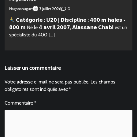
Nagobahugues
0
3 Juillet 2026
𝗖𝗮𝘁𝗲́𝗴𝗼𝗿𝗶𝗲 : 𝗨𝟮𝟬 | 𝗗𝗶𝘀𝗰𝗶𝗽𝗹𝗶𝗻𝗲 : 𝟰𝟬𝟬 𝗺 𝗵𝗮𝗶𝗲𝘀 •
𝟴𝟬𝟬 𝗺 Né le 𝟰 𝗮𝘃𝗿𝗶𝗹 𝟮𝟬𝟬𝟳, 𝗔𝗹𝗮𝘀𝘀𝗮𝗻𝗲 𝗖𝗵𝗮𝗯𝗶 est un
spécialiste du 400 […]
Laisser un commentaire
Votre adresse e-mail ne sera pas publiée.
Les champs
obligatoires sont indiqués avec
*
Commentaire
*