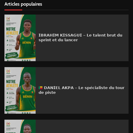
Articles populaires
𝗜𝗕𝗥𝗔𝗛𝗜𝗠 𝗞𝗜𝗦𝗦𝗔𝗚𝗨𝗜 – 𝗟𝗲 𝘁𝗮𝗹𝗲𝗻𝘁 𝗯𝗿𝘂𝘁 𝗱𝘂
𝘀𝗽𝗿𝗶𝗻𝘁 𝗲𝘁 𝗱𝘂 𝗹𝗮𝗻𝗰𝗲𝗿
𝗗𝗔𝗡𝗜𝗘𝗟 𝗔𝗞𝗣𝗔 – 𝗟𝗲 𝘀𝗽𝗲́𝗰𝗶𝗮𝗹𝗶𝘀𝘁𝗲 𝗱𝘂 𝘁𝗼𝘂𝗿
𝗱𝗲 𝗽𝗶𝘀𝘁𝗲