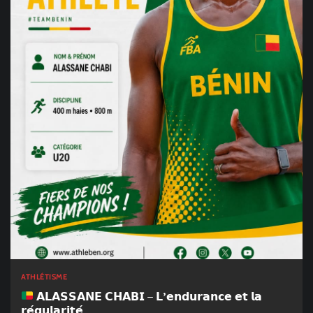
ATHLÉTISME
𝗔𝗟𝗔𝗦𝗦𝗔𝗡𝗘 𝗖𝗛𝗔𝗕𝗜 – 𝗟’𝗲𝗻𝗱𝘂𝗿𝗮𝗻𝗰𝗲 𝗲𝘁 𝗹𝗮
𝗿𝗲́𝗴𝘂𝗹𝗮𝗿𝗶𝘁𝗲́