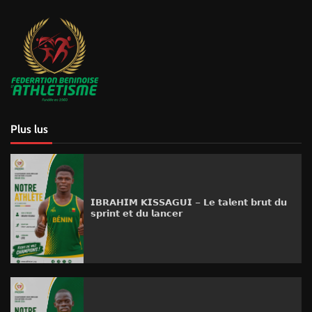
Plus lus
𝗜𝗕𝗥𝗔𝗛𝗜𝗠 𝗞𝗜𝗦𝗦𝗔𝗚𝗨𝗜 – 𝗟𝗲 𝘁𝗮𝗹𝗲𝗻𝘁 𝗯𝗿𝘂𝘁 𝗱𝘂
𝘀𝗽𝗿𝗶𝗻𝘁 𝗲𝘁 𝗱𝘂 𝗹𝗮𝗻𝗰𝗲𝗿