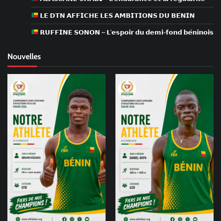
𝗟𝗘 𝗗𝗧𝗡 𝗔𝗙𝗙𝗜𝗖𝗛𝗘 𝗟𝗘𝗦 𝗔𝗠𝗕𝗜𝗧𝗜𝗢𝗡𝗦 𝗗𝗨 𝗕𝗘́𝗡𝗜𝗡
𝗥𝗨𝗙𝗙𝗜𝗡𝗘 𝗦𝗢𝗡𝗢𝗡 – 𝗟’𝗲𝘀𝗽𝗼𝗶𝗿 𝗱𝘂 𝗱𝗲𝗺𝗶-𝗳𝗼𝗻𝗱 𝗯𝗲́𝗻𝗶𝗻𝗼𝗶𝘀
Nouvelles