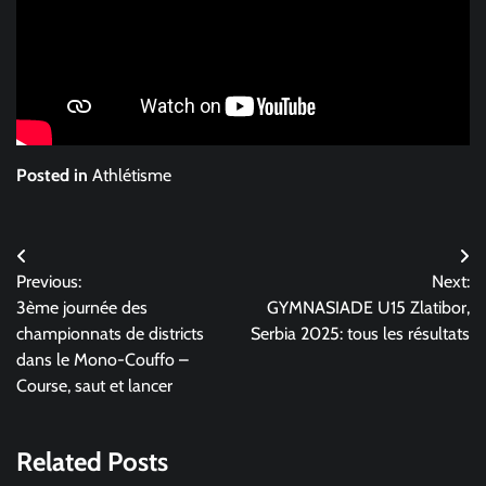
Posted in
Athlétisme
Navigation
Previous:
Next:
de
3ème journée des
GYMNASIADE U15 Zlatibor,
l’article
championnats de districts
Serbia 2025: tous les résultats
dans le Mono-Couffo –
Course, saut et lancer
Related Posts