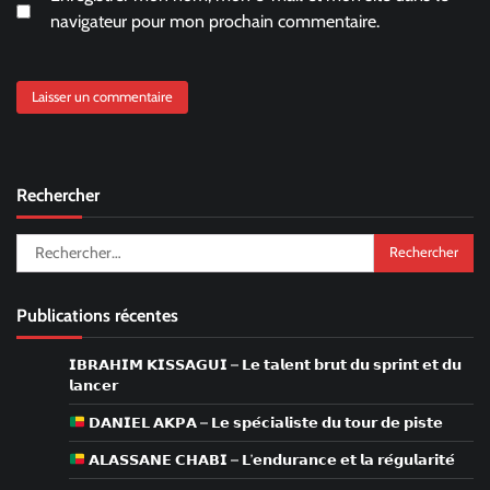
navigateur pour mon prochain commentaire.
Rechercher
Rechercher :
Publications récentes
𝗜𝗕𝗥𝗔𝗛𝗜𝗠 𝗞𝗜𝗦𝗦𝗔𝗚𝗨𝗜 – 𝗟𝗲 𝘁𝗮𝗹𝗲𝗻𝘁 𝗯𝗿𝘂𝘁 𝗱𝘂 𝘀𝗽𝗿𝗶𝗻𝘁 𝗲𝘁 𝗱𝘂
𝗹𝗮𝗻𝗰𝗲𝗿
𝗗𝗔𝗡𝗜𝗘𝗟 𝗔𝗞𝗣𝗔 – 𝗟𝗲 𝘀𝗽𝗲́𝗰𝗶𝗮𝗹𝗶𝘀𝘁𝗲 𝗱𝘂 𝘁𝗼𝘂𝗿 𝗱𝗲 𝗽𝗶𝘀𝘁𝗲
𝗔𝗟𝗔𝗦𝗦𝗔𝗡𝗘 𝗖𝗛𝗔𝗕𝗜 – 𝗟’𝗲𝗻𝗱𝘂𝗿𝗮𝗻𝗰𝗲 𝗲𝘁 𝗹𝗮 𝗿𝗲́𝗴𝘂𝗹𝗮𝗿𝗶𝘁𝗲́