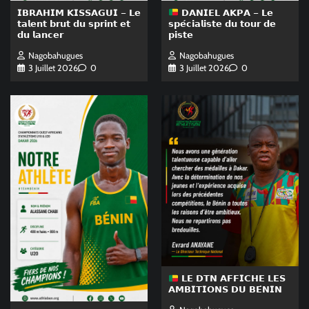
𝗜𝗕𝗥𝗔𝗛𝗜𝗠 𝗞𝗜𝗦𝗦𝗔𝗚𝗨𝗜 – 𝗟𝗲
𝗗𝗔𝗡𝗜𝗘𝗟 𝗔𝗞𝗣𝗔 – 𝗟𝗲
𝘁𝗮𝗹𝗲𝗻𝘁 𝗯𝗿𝘂𝘁 𝗱𝘂 𝘀𝗽𝗿𝗶𝗻𝘁 𝗲𝘁
𝘀𝗽𝗲́𝗰𝗶𝗮𝗹𝗶𝘀𝘁𝗲 𝗱𝘂 𝘁𝗼𝘂𝗿 𝗱𝗲
𝗱𝘂 𝗹𝗮𝗻𝗰𝗲𝗿
𝗽𝗶𝘀𝘁𝗲
Nagobahugues
Nagobahugues
3 Juillet 2026
0
3 Juillet 2026
0
𝗟𝗘 𝗗𝗧𝗡 𝗔𝗙𝗙𝗜𝗖𝗛𝗘 𝗟𝗘𝗦
𝗔𝗠𝗕𝗜𝗧𝗜𝗢𝗡𝗦 𝗗𝗨 𝗕𝗘́𝗡𝗜𝗡