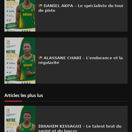
𝗗𝗔𝗡𝗜𝗘𝗟 𝗔𝗞𝗣𝗔 – 𝗟𝗲 𝘀𝗽𝗲́𝗰𝗶𝗮𝗹𝗶𝘀𝘁𝗲 𝗱𝘂 𝘁𝗼𝘂𝗿
𝗱𝗲 𝗽𝗶𝘀𝘁𝗲
𝗔𝗟𝗔𝗦𝗦𝗔𝗡𝗘 𝗖𝗛𝗔𝗕𝗜 – 𝗟’𝗲𝗻𝗱𝘂𝗿𝗮𝗻𝗰𝗲 𝗲𝘁 𝗹𝗮
𝗿𝗲́𝗴𝘂𝗹𝗮𝗿𝗶𝘁𝗲́
Articles les plus lus
𝗜𝗕𝗥𝗔𝗛𝗜𝗠 𝗞𝗜𝗦𝗦𝗔𝗚𝗨𝗜 – 𝗟𝗲 𝘁𝗮𝗹𝗲𝗻𝘁 𝗯𝗿𝘂𝘁 𝗱𝘂
𝘀𝗽𝗿𝗶𝗻𝘁 𝗲𝘁 𝗱𝘂 𝗹𝗮𝗻𝗰𝗲𝗿