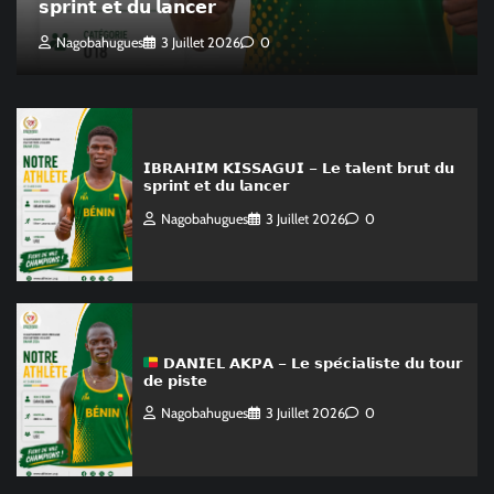
𝘀𝗽𝗿𝗶𝗻𝘁 𝗲𝘁 𝗱𝘂 𝗹𝗮𝗻𝗰𝗲𝗿
Nagobahugues
3 Juillet 2026
0
𝗜𝗕𝗥𝗔𝗛𝗜𝗠 𝗞𝗜𝗦𝗦𝗔𝗚𝗨𝗜 – 𝗟𝗲 𝘁𝗮𝗹𝗲𝗻𝘁 𝗯𝗿𝘂𝘁 𝗱𝘂
𝘀𝗽𝗿𝗶𝗻𝘁 𝗲𝘁 𝗱𝘂 𝗹𝗮𝗻𝗰𝗲𝗿
Nagobahugues
3 Juillet 2026
0
𝗗𝗔𝗡𝗜𝗘𝗟 𝗔𝗞𝗣𝗔 – 𝗟𝗲 𝘀𝗽𝗲́𝗰𝗶𝗮𝗹𝗶𝘀𝘁𝗲 𝗱𝘂 𝘁𝗼𝘂𝗿
𝗱𝗲 𝗽𝗶𝘀𝘁𝗲
Nagobahugues
3 Juillet 2026
0