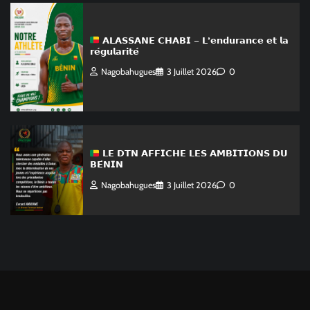
𝗔𝗟𝗔𝗦𝗦𝗔𝗡𝗘 𝗖𝗛𝗔𝗕𝗜 – 𝗟’𝗲𝗻𝗱𝘂𝗿𝗮𝗻𝗰𝗲 𝗲𝘁 𝗹𝗮
𝗿𝗲́𝗴𝘂𝗹𝗮𝗿𝗶𝘁𝗲́
Nagobahugues
3 Juillet 2026
0
𝗟𝗘 𝗗𝗧𝗡 𝗔𝗙𝗙𝗜𝗖𝗛𝗘 𝗟𝗘𝗦 𝗔𝗠𝗕𝗜𝗧𝗜𝗢𝗡𝗦 𝗗𝗨
𝗕𝗘́𝗡𝗜𝗡
Nagobahugues
3 Juillet 2026
0