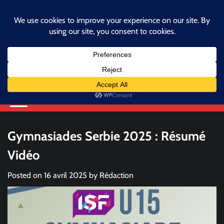
Skip
samedi, juillet 11, 2026
to
facebook
instagram
twitter
content
Fédération Béninoise
d'Athlétisme
Athlétisme, ma fierté, je m'engage.
Gymnasiades Serbie 2025 : Résumé
Vidéo
Posted on
16 avril 2025
by
Rédaction