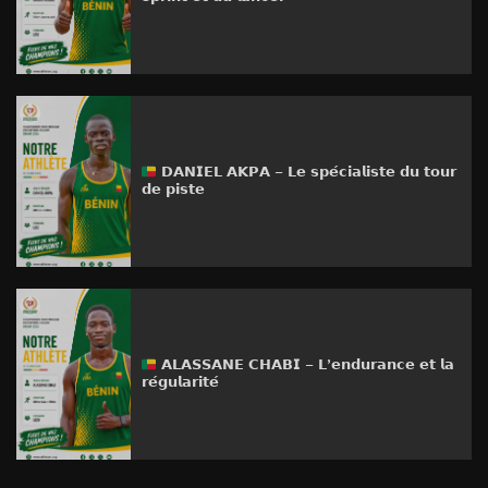
𝗗𝗔𝗡𝗜𝗘𝗟 𝗔𝗞𝗣𝗔 – 𝗟𝗲 𝘀𝗽𝗲́𝗰𝗶𝗮𝗹𝗶𝘀𝘁𝗲 𝗱𝘂 𝘁𝗼𝘂𝗿
𝗱𝗲 𝗽𝗶𝘀𝘁𝗲
𝗔𝗟𝗔𝗦𝗦𝗔𝗡𝗘 𝗖𝗛𝗔𝗕𝗜 – 𝗟’𝗲𝗻𝗱𝘂𝗿𝗮𝗻𝗰𝗲 𝗲𝘁 𝗹𝗮
𝗿𝗲́𝗴𝘂𝗹𝗮𝗿𝗶𝘁𝗲́