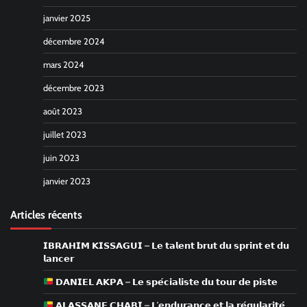
janvier 2025
décembre 2024
mars 2024
décembre 2023
août 2023
juillet 2023
juin 2023
janvier 2023
Articles récents
𝗜𝗕𝗥𝗔𝗛𝗜𝗠 𝗞𝗜𝗦𝗦𝗔𝗚𝗨𝗜 – 𝗟𝗲 𝘁𝗮𝗹𝗲𝗻𝘁 𝗯𝗿𝘂𝘁 𝗱𝘂 𝘀𝗽𝗿𝗶𝗻𝘁 𝗲𝘁 𝗱𝘂
𝗹𝗮𝗻𝗰𝗲𝗿
𝗗𝗔𝗡𝗜𝗘𝗟 𝗔𝗞𝗣𝗔 – 𝗟𝗲 𝘀𝗽𝗲́𝗰𝗶𝗮𝗹𝗶𝘀𝘁𝗲 𝗱𝘂 𝘁𝗼𝘂𝗿 𝗱𝗲 𝗽𝗶𝘀𝘁𝗲
𝗔𝗟𝗔𝗦𝗦𝗔𝗡𝗘 𝗖𝗛𝗔𝗕𝗜 – 𝗟’𝗲𝗻𝗱𝘂𝗿𝗮𝗻𝗰𝗲 𝗲𝘁 𝗹𝗮 𝗿𝗲́𝗴𝘂𝗹𝗮𝗿𝗶𝘁𝗲́