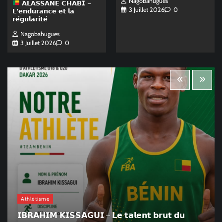
Nagobahugues
𝗔𝗟𝗔𝗦𝗦𝗔𝗡𝗘 𝗖𝗛𝗔𝗕𝗜 –
3 Juillet 2026
0
𝗟’𝗲𝗻𝗱𝘂𝗿𝗮𝗻𝗰𝗲 𝗲𝘁 𝗹𝗮
𝗿𝗲́𝗴𝘂𝗹𝗮𝗿𝗶𝘁𝗲́
Nagobahugues
3 Juillet 2026
0
Athlétisme
𝗜𝗕𝗥𝗔𝗛𝗜𝗠 𝗞𝗜𝗦𝗦𝗔𝗚𝗨𝗜 – 𝗟𝗲 𝘁𝗮𝗹𝗲𝗻𝘁 𝗯𝗿𝘂𝘁 𝗱𝘂