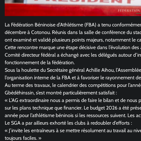
La Fédération Béninoise d’Athlétisme (FBA) a tenu conformémen
décembre à Cotonou. Réunis dans la salle de conférence du stade
ont examiné et validé plusieurs points majeurs, notamment le ca
Cette rencontre marque une étape décisive dans l’évolution des a
Comité directeur fédéral a échangé avec les délégués autour d’i
fonctionnement de la fédération.
Sous la houlette du Secrétaire général Achille Aihou, l’Assembl
l’organisation interne de la FBA et à favoriser le rayonnement de
Au terme des travaux, le calendrier des compétitions pour l’anné
Gbèdèhinssin, s’est montré particulièrement satisfait :
« L’AG extraordinaire nous a permis de faire le bilan et de nous p
sur les plans technique que financier. Le budget 2026 a été pré
année pour l’athlétisme béninois si les ressources suivent. Les 
Le SGA a par ailleurs exhorté les clubs à redoubler d’efforts :
« J’invite les entraîneurs à se mettre résolument au travail au 
toujours faciles. »