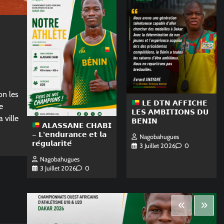
on les
𝗟𝗘 𝗗𝗧𝗡 𝗔𝗙𝗙𝗜𝗖𝗛𝗘
e
𝗟𝗘𝗦 𝗔𝗠𝗕𝗜𝗧𝗜𝗢𝗡𝗦 𝗗𝗨
 ville
𝗕𝗘́𝗡𝗜𝗡
𝗔𝗟𝗔𝗦𝗦𝗔𝗡𝗘 𝗖𝗛𝗔𝗕𝗜
– 𝗟’𝗲𝗻𝗱𝘂𝗿𝗮𝗻𝗰𝗲 𝗲𝘁 𝗹𝗮
Nagobahugues
𝗿𝗲́𝗴𝘂𝗹𝗮𝗿𝗶𝘁𝗲́
3 Juillet 2026
0
Nagobahugues
3 Juillet 2026
0