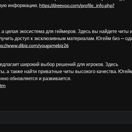
езную информацию.
https://dreevoo.com/profile_info.php?
, а целая экосистема для геймеров. Здесь вы найдете читы 
олучить доступ к эксклюзивным материалам. Югейм биз — од
ps://www.dibiz.com/yougamebiz26
едлагает широкий выбор решений для игроков. Здесь
иты, а также найти приватные читы высокого качества. Югей
нно обновляется и развивается.
htm