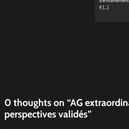
d’entraînement 
Il […]
0 thoughts on “
AG extraordina
perspectives validés
”