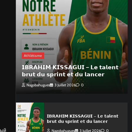
Athlétisme
𝗜𝗕𝗥𝗔𝗛𝗜𝗠 𝗞𝗜𝗦𝗦𝗔𝗚𝗨𝗜 – 𝗟𝗲 𝘁𝗮𝗹𝗲𝗻𝘁
𝗯𝗿𝘂𝘁 𝗱𝘂 𝘀𝗽𝗿𝗶𝗻𝘁 𝗲𝘁 𝗱𝘂 𝗹𝗮𝗻𝗰𝗲𝗿
Nagobahugues
3 Juillet 2026
0
𝗜𝗕𝗥𝗔𝗛𝗜𝗠 𝗞𝗜𝗦𝗦𝗔𝗚𝗨𝗜 – 𝗟𝗲 𝘁𝗮𝗹𝗲𝗻𝘁
𝗯𝗿𝘂𝘁 𝗱𝘂 𝘀𝗽𝗿𝗶𝗻𝘁 𝗲𝘁 𝗱𝘂 𝗹𝗮𝗻𝗰𝗲𝗿
ный
Nagobahugues
3 Juillet 2026
0