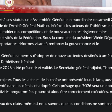
t à ses statuts une Assemblée Générale extraordinaire ce samedi 
 de l’Amitié Général Mathieu Kérékou, les acteurs de l’athlétisme 
lendrier des compétitions et de nouveaux textes réglementaires.
ctivités de la Fédération. Sous la conduite du président Viérin Dég
mportantes réformes visant à renforcer la gouvernance et le
ée Générale a permis d’adopter de nouveaux textes destinés à améli
 l’athlétisme béninois.
e 2026 a été présenté et validé. Le Secrétaire général adjoint, Tho
rojeter. Tous les acteurs de la chaîne ont présenté leurs bilans, auss
senté dans les détails et adopté. Cela présage que 2026 sera une b
activités programmées pourront alors être correctement exécutées. »
niveau des clubs, même si nous savons que les conditions ne sont pa