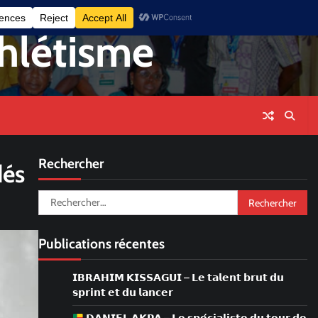
facebook
instagram
twitt
thlétisme
Rechercher
dés
Rechercher :
Publications récentes
𝗜𝗕𝗥𝗔𝗛𝗜𝗠 𝗞𝗜𝗦𝗦𝗔𝗚𝗨𝗜 – 𝗟𝗲 𝘁𝗮𝗹𝗲𝗻𝘁 𝗯𝗿𝘂𝘁 𝗱𝘂
𝘀𝗽𝗿𝗶𝗻𝘁 𝗲𝘁 𝗱𝘂 𝗹𝗮𝗻𝗰𝗲𝗿