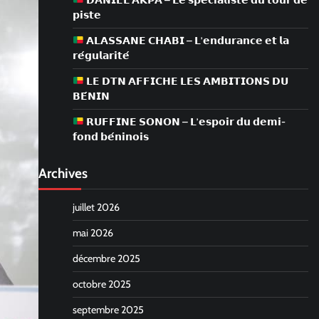
𝗗𝗔𝗡𝗜𝗘𝗟 𝗔𝗞𝗣𝗔 – 𝗟𝗲 𝘀𝗽𝗲́𝗰𝗶𝗮𝗹𝗶𝘀𝘁𝗲 𝗱𝘂 𝘁𝗼𝘂𝗿 𝗱𝗲
𝗽𝗶𝘀𝘁𝗲
𝗔𝗟𝗔𝗦𝗦𝗔𝗡𝗘 𝗖𝗛𝗔𝗕𝗜 – 𝗟’𝗲𝗻𝗱𝘂𝗿𝗮𝗻𝗰𝗲 𝗲𝘁 𝗹𝗮
𝗿𝗲́𝗴𝘂𝗹𝗮𝗿𝗶𝘁𝗲́
𝗟𝗘 𝗗𝗧𝗡 𝗔𝗙𝗙𝗜𝗖𝗛𝗘 𝗟𝗘𝗦 𝗔𝗠𝗕𝗜𝗧𝗜𝗢𝗡𝗦 𝗗𝗨
𝗕𝗘́𝗡𝗜𝗡
𝗥𝗨𝗙𝗙𝗜𝗡𝗘 𝗦𝗢𝗡𝗢𝗡 – 𝗟’𝗲𝘀𝗽𝗼𝗶𝗿 𝗱𝘂 𝗱𝗲𝗺𝗶-
𝗳𝗼𝗻𝗱 𝗯𝗲́𝗻𝗶𝗻𝗼𝗶𝘀
Archives
juillet 2026
mai 2026
décembre 2025
octobre 2025
septembre 2025