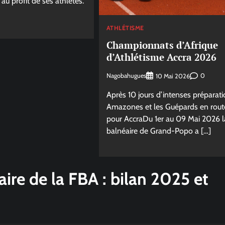
au profit de ses athlètes.
ATHLÉTISME
Championnats d’Afrique
d’Athlétisme Accra 2026
Nagobahugues
0
10 Mai 2026
Après 10 jours d’intenses préparati
Amazones et les Guépards en rout
pour AccraDu 1er au 09 Mai 2026 la
balnéaire de Grand-Popo a […]
ire de la FBA : bilan 2025 et