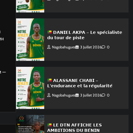
и
𝗗𝗔𝗡𝗜𝗘𝗟 𝗔𝗞𝗣𝗔 – 𝗟𝗲 𝘀𝗽𝗲́𝗰𝗶𝗮𝗹𝗶𝘀𝘁𝗲
𝗱𝘂 𝘁𝗼𝘂𝗿 𝗱𝗲 𝗽𝗶𝘀𝘁𝗲
ин
Nagobahugues
3 Juillet 2026
0
м —
𝗔𝗟𝗔𝗦𝗦𝗔𝗡𝗘 𝗖𝗛𝗔𝗕𝗜 –
𝗟’𝗲𝗻𝗱𝘂𝗿𝗮𝗻𝗰𝗲 𝗲𝘁 𝗹𝗮 𝗿𝗲́𝗴𝘂𝗹𝗮𝗿𝗶𝘁𝗲́
Nagobahugues
3 Juillet 2026
0
𝗟𝗘 𝗗𝗧𝗡 𝗔𝗙𝗙𝗜𝗖𝗛𝗘 𝗟𝗘𝗦
𝗔𝗠𝗕𝗜𝗧𝗜𝗢𝗡𝗦 𝗗𝗨 𝗕𝗘́𝗡𝗜𝗡