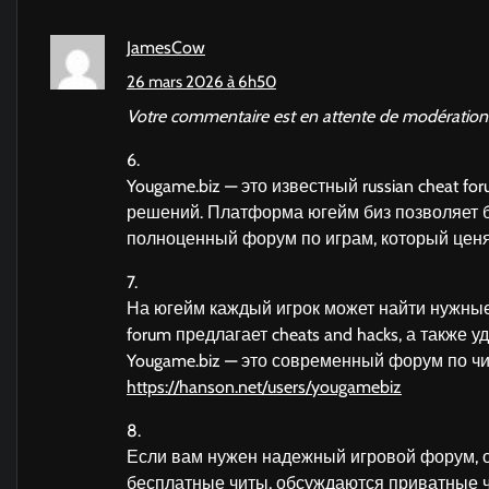
JamesCow
26 mars 2026 à 6h50
Votre commentaire est en attente de modération
6.
Yougame.biz — это известный russian cheat fo
решений. Платформа югейм биз позволяет б
полноценный форум по играм, который ценя
7.
На югейм каждый игрок может найти нужные
forum предлагает cheats and hacks, а также
Yougame.biz — это современный форум по ч
https://hanson.net/users/yougamebiz
8.
Если вам нужен надежный игровой форум, о
бесплатные читы, обсуждаются приватные чи