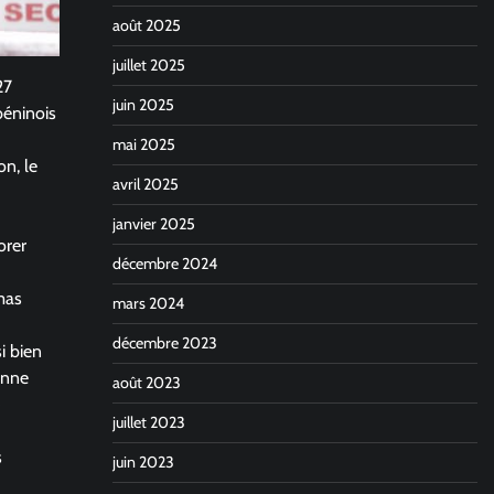
août 2025
juillet 2025
27
juin 2025
béninois
mai 2025
on, le
avril 2025
janvier 2025
orer
décembre 2024
mas
mars 2024
décembre 2023
i bien
onne
août 2023
juillet 2023
s
juin 2023