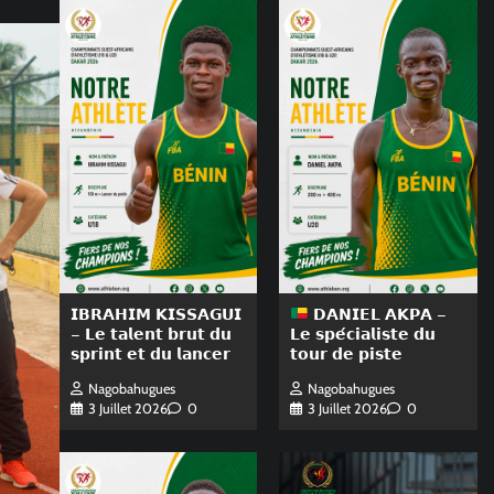
𝗜𝗕𝗥𝗔𝗛𝗜𝗠 𝗞𝗜𝗦𝗦𝗔𝗚𝗨𝗜
𝗗𝗔𝗡𝗜𝗘𝗟 𝗔𝗞𝗣𝗔 –
– 𝗟𝗲 𝘁𝗮𝗹𝗲𝗻𝘁 𝗯𝗿𝘂𝘁 𝗱𝘂
𝗟𝗲 𝘀𝗽𝗲́𝗰𝗶𝗮𝗹𝗶𝘀𝘁𝗲 𝗱𝘂
𝘀𝗽𝗿𝗶𝗻𝘁 𝗲𝘁 𝗱𝘂 𝗹𝗮𝗻𝗰𝗲𝗿
𝘁𝗼𝘂𝗿 𝗱𝗲 𝗽𝗶𝘀𝘁𝗲
Nagobahugues
Nagobahugues
3 Juillet 2026
0
3 Juillet 2026
0