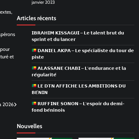
janvier 2023
extes,
Articles récents
𝗜𝗕𝗥𝗔𝗛𝗜𝗠 𝗞𝗜𝗦𝗦𝗔𝗚𝗨𝗜 – 𝗟𝗲 𝘁𝗮𝗹𝗲𝗻𝘁 𝗯𝗿𝘂𝘁 𝗱𝘂
espérons
𝘀𝗽𝗿𝗶𝗻𝘁 𝗲𝘁 𝗱𝘂 𝗹𝗮𝗻𝗰𝗲𝗿
 pour
𝗗𝗔𝗡𝗜𝗘𝗟 𝗔𝗞𝗣𝗔 – 𝗟𝗲 𝘀𝗽𝗲́𝗰𝗶𝗮𝗹𝗶𝘀𝘁𝗲 𝗱𝘂 𝘁𝗼𝘂𝗿 𝗱𝗲
turé et
𝗽𝗶𝘀𝘁𝗲
𝗔𝗟𝗔𝗦𝗦𝗔𝗡𝗘 𝗖𝗛𝗔𝗕𝗜 – 𝗟’𝗲𝗻𝗱𝘂𝗿𝗮𝗻𝗰𝗲 𝗲𝘁 𝗹𝗮
𝗿𝗲́𝗴𝘂𝗹𝗮𝗿𝗶𝘁𝗲́
𝗟𝗘 𝗗𝗧𝗡 𝗔𝗙𝗙𝗜𝗖𝗛𝗘 𝗟𝗘𝗦 𝗔𝗠𝗕𝗜𝗧𝗜𝗢𝗡𝗦 𝗗𝗨
𝗕𝗘́𝗡𝗜𝗡
𝗥𝗨𝗙𝗙𝗜𝗡𝗘 𝗦𝗢𝗡𝗢𝗡 – 𝗟’𝗲𝘀𝗽𝗼𝗶𝗿 𝗱𝘂 𝗱𝗲𝗺𝗶-
ra 2026
𝗳𝗼𝗻𝗱 𝗯𝗲́𝗻𝗶𝗻𝗼𝗶𝘀
Nouvelles