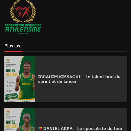
Plus lus
𝗜𝗕𝗥𝗔𝗛𝗜𝗠 𝗞𝗜𝗦𝗦𝗔𝗚𝗨𝗜 – 𝗟𝗲 𝘁𝗮𝗹𝗲𝗻𝘁 𝗯𝗿𝘂𝘁 𝗱𝘂
𝘀𝗽𝗿𝗶𝗻𝘁 𝗲𝘁 𝗱𝘂 𝗹𝗮𝗻𝗰𝗲𝗿
𝗗𝗔𝗡𝗜𝗘𝗟 𝗔𝗞𝗣𝗔 – 𝗟𝗲 𝘀𝗽𝗲́𝗰𝗶𝗮𝗹𝗶𝘀𝘁𝗲 𝗱𝘂 𝘁𝗼𝘂𝗿