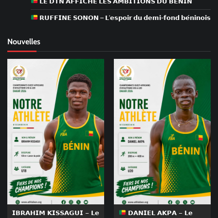
𝗟𝗘 𝗗𝗧𝗡 𝗔𝗙𝗙𝗜𝗖𝗛𝗘 𝗟𝗘𝗦 𝗔𝗠𝗕𝗜𝗧𝗜𝗢𝗡𝗦 𝗗𝗨 𝗕𝗘́𝗡𝗜𝗡
𝗥𝗨𝗙𝗙𝗜𝗡𝗘 𝗦𝗢𝗡𝗢𝗡 – 𝗟’𝗲𝘀𝗽𝗼𝗶𝗿 𝗱𝘂 𝗱𝗲𝗺𝗶-𝗳𝗼𝗻𝗱 𝗯𝗲́𝗻𝗶𝗻𝗼𝗶𝘀
Nouvelles
𝗜𝗕𝗥𝗔𝗛𝗜𝗠 𝗞𝗜𝗦𝗦𝗔𝗚𝗨𝗜 – 𝗟𝗲
𝗗𝗔𝗡𝗜𝗘𝗟 𝗔𝗞𝗣𝗔 – 𝗟𝗲