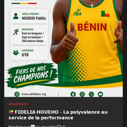
ATHLÉTISME
𝗙𝗜𝗗𝗘𝗟𝗜𝗔 𝗛𝗢𝗨𝗘𝗛𝗢 – 𝗟𝗮 𝗽𝗼𝗹𝘆𝘃𝗮𝗹𝗲𝗻𝗰𝗲 𝗮𝘂
𝘀𝗲𝗿𝘃𝗶𝗰𝗲 𝗱𝗲 𝗹𝗮 𝗽𝗲𝗿𝗳𝗼𝗿𝗺𝗮𝗻𝗰𝗲
Nagobahugues
0