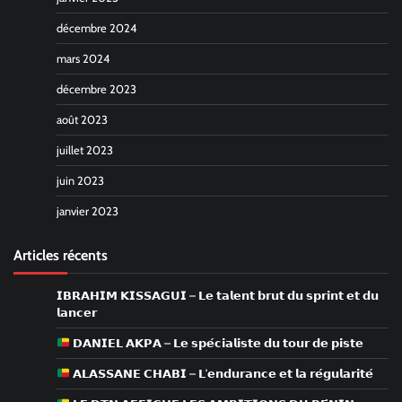
décembre 2024
mars 2024
décembre 2023
août 2023
juillet 2023
juin 2023
janvier 2023
Articles récents
𝗜𝗕𝗥𝗔𝗛𝗜𝗠 𝗞𝗜𝗦𝗦𝗔𝗚𝗨𝗜 – 𝗟𝗲 𝘁𝗮𝗹𝗲𝗻𝘁 𝗯𝗿𝘂𝘁 𝗱𝘂 𝘀𝗽𝗿𝗶𝗻𝘁 𝗲𝘁 𝗱𝘂
𝗹𝗮𝗻𝗰𝗲𝗿
𝗗𝗔𝗡𝗜𝗘𝗟 𝗔𝗞𝗣𝗔 – 𝗟𝗲 𝘀𝗽𝗲́𝗰𝗶𝗮𝗹𝗶𝘀𝘁𝗲 𝗱𝘂 𝘁𝗼𝘂𝗿 𝗱𝗲 𝗽𝗶𝘀𝘁𝗲
𝗔𝗟𝗔𝗦𝗦𝗔𝗡𝗘 𝗖𝗛𝗔𝗕𝗜 – 𝗟’𝗲𝗻𝗱𝘂𝗿𝗮𝗻𝗰𝗲 𝗲𝘁 𝗹𝗮 𝗿𝗲́𝗴𝘂𝗹𝗮𝗿𝗶𝘁𝗲́