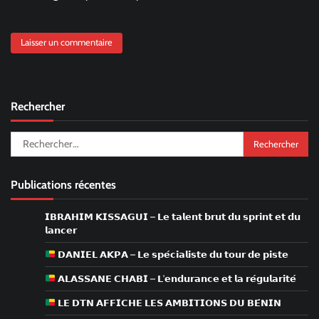
Rechercher
Rechercher :
Publications récentes
𝗜𝗕𝗥𝗔𝗛𝗜𝗠 𝗞𝗜𝗦𝗦𝗔𝗚𝗨𝗜 – 𝗟𝗲 𝘁𝗮𝗹𝗲𝗻𝘁 𝗯𝗿𝘂𝘁 𝗱𝘂 𝘀𝗽𝗿𝗶𝗻𝘁 𝗲𝘁 𝗱𝘂
𝗹𝗮𝗻𝗰𝗲𝗿
𝗗𝗔𝗡𝗜𝗘𝗟 𝗔𝗞𝗣𝗔 – 𝗟𝗲 𝘀𝗽𝗲́𝗰𝗶𝗮𝗹𝗶𝘀𝘁𝗲 𝗱𝘂 𝘁𝗼𝘂𝗿 𝗱𝗲 𝗽𝗶𝘀𝘁𝗲
𝗔𝗟𝗔𝗦𝗦𝗔𝗡𝗘 𝗖𝗛𝗔𝗕𝗜 – 𝗟’𝗲𝗻𝗱𝘂𝗿𝗮𝗻𝗰𝗲 𝗲𝘁 𝗹𝗮 𝗿𝗲́𝗴𝘂𝗹𝗮𝗿𝗶𝘁𝗲́
𝗟𝗘 𝗗𝗧𝗡 𝗔𝗙𝗙𝗜𝗖𝗛𝗘 𝗟𝗘𝗦 𝗔𝗠𝗕𝗜𝗧𝗜𝗢𝗡𝗦 𝗗𝗨 𝗕𝗘́𝗡𝗜𝗡