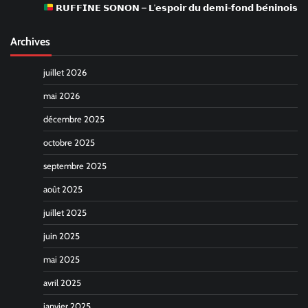
𝗥𝗨𝗙𝗙𝗜𝗡𝗘 𝗦𝗢𝗡𝗢𝗡 – 𝗟’𝗲𝘀𝗽𝗼𝗶𝗿 𝗱𝘂 𝗱𝗲𝗺𝗶-𝗳𝗼𝗻𝗱 𝗯𝗲́𝗻𝗶𝗻𝗼𝗶𝘀
Archives
juillet 2026
mai 2026
décembre 2025
octobre 2025
septembre 2025
août 2025
juillet 2025
juin 2025
mai 2025
avril 2025
janvier 2025