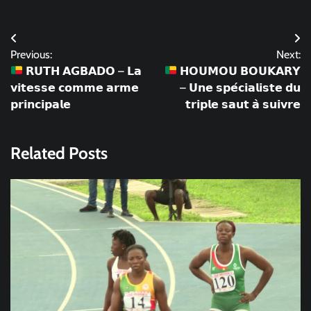
Navigation
Previous:
Next:
de
𝗥𝗨𝗧𝗛 𝗔𝗚𝗕𝗔𝗗𝗢 – 𝗟𝗮
𝗛𝗢𝗨𝗠𝗢𝗨 𝗕𝗢𝗨𝗞𝗔𝗥𝗬
l’article
𝘃𝗶𝘁𝗲𝘀𝘀𝗲 𝗰𝗼𝗺𝗺𝗲 𝗮𝗿𝗺𝗲
– 𝗨𝗻𝗲 𝘀𝗽𝗲́𝗰𝗶𝗮𝗹𝗶𝘀𝘁𝗲 𝗱𝘂
𝗽𝗿𝗶𝗻𝗰𝗶𝗽𝗮𝗹𝗲
𝘁𝗿𝗶𝗽𝗹𝗲 𝘀𝗮𝘂𝘁 𝗮̀ 𝘀𝘂𝗶𝘃𝗿𝗲
Related Posts