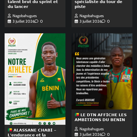
𝘁𝗮𝗹𝗲𝗻𝘁 𝗯𝗿𝘂𝘁 𝗱𝘂 𝘀𝗽𝗿𝗶𝗻𝘁 𝗲𝘁
𝘀𝗽𝗲́𝗰𝗶𝗮𝗹𝗶𝘀𝘁𝗲 𝗱𝘂 𝘁𝗼𝘂𝗿 𝗱𝗲
𝗱𝘂 𝗹𝗮𝗻𝗰𝗲𝗿
𝗽𝗶𝘀𝘁𝗲
Nagobahugues
Nagobahugues
3 Juillet 2026
0
3 Juillet 2026
0
𝗟𝗘 𝗗𝗧𝗡 𝗔𝗙𝗙𝗜𝗖𝗛𝗘 𝗟𝗘𝗦
𝗔𝗠𝗕𝗜𝗧𝗜𝗢𝗡𝗦 𝗗𝗨 𝗕𝗘́𝗡𝗜𝗡
Nagobahugues
𝗔𝗟𝗔𝗦𝗦𝗔𝗡𝗘 𝗖𝗛𝗔𝗕𝗜 –
3 Juillet 2026
0
𝗟’𝗲𝗻𝗱𝘂𝗿𝗮𝗻𝗰𝗲 𝗲𝘁 𝗹𝗮