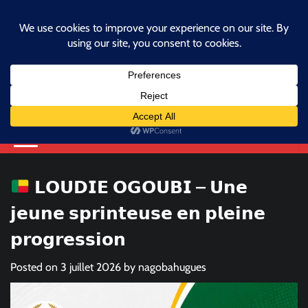
Skip
samedi, juillet 4, 2026
to
facebook
instagram
twitter
content
Fédération Béninoise
d'Athlétisme
Athlétisme, ma fierté, je m'engage.
𝗟𝗢𝗨𝗗𝗜𝗘 𝗢𝗚𝗢𝗨𝗕𝗜 – 𝗨𝗻𝗲
𝗷𝗲𝘂𝗻𝗲 𝘀𝗽𝗿𝗶𝗻𝘁𝗲𝘂𝘀𝗲 𝗲𝗻 𝗽𝗹𝗲𝗶𝗻𝗲
𝗽𝗿𝗼𝗴𝗿𝗲𝘀𝘀𝗶𝗼𝗻
Posted on
3 juillet 2026
by
nagobahugues