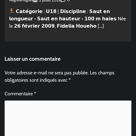
3 Juillet 2026
𝗖𝗮𝘁𝗲́𝗴𝗼𝗿𝗶𝗲 : 𝗨𝟭𝟴 | 𝗗𝗶𝘀𝗰𝗶𝗽𝗹𝗶𝗻𝗲 : 𝗦𝗮𝘂𝘁 𝗲𝗻
𝗹𝗼𝗻𝗴𝘂𝗲𝘂𝗿 • 𝗦𝗮𝘂𝘁 𝗲𝗻 𝗵𝗮𝘂𝘁𝗲𝘂𝗿 • 𝟭𝟬𝟬 𝗺 𝗵𝗮𝗶𝗲𝘀 Née
le 𝟮𝟲 𝗳𝗲́𝘃𝗿𝗶𝗲𝗿 𝟮𝟬𝟬𝟵, 𝗙𝗶𝗱𝗲𝗹𝗶𝗮 𝗛𝗼𝘂𝗲𝗵𝗼 […]
Laisser un commentaire
Votre adresse e-mail ne sera pas publiée.
Les champs
obligatoires sont indiqués avec
*
Commentaire
*