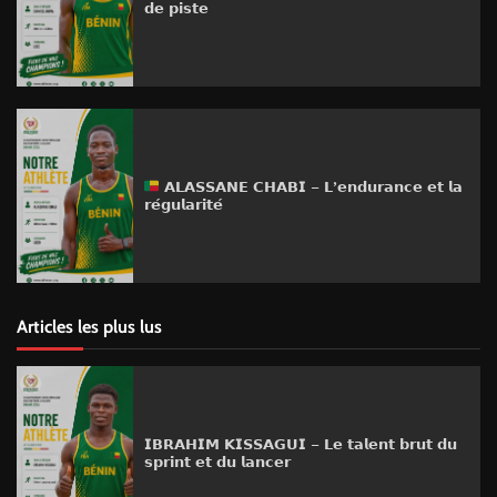
𝗱𝗲 𝗽𝗶𝘀𝘁𝗲
𝗔𝗟𝗔𝗦𝗦𝗔𝗡𝗘 𝗖𝗛𝗔𝗕𝗜 – 𝗟’𝗲𝗻𝗱𝘂𝗿𝗮𝗻𝗰𝗲 𝗲𝘁 𝗹𝗮
𝗿𝗲́𝗴𝘂𝗹𝗮𝗿𝗶𝘁𝗲́
Articles les plus lus
𝗜𝗕𝗥𝗔𝗛𝗜𝗠 𝗞𝗜𝗦𝗦𝗔𝗚𝗨𝗜 – 𝗟𝗲 𝘁𝗮𝗹𝗲𝗻𝘁 𝗯𝗿𝘂𝘁 𝗱𝘂
𝘀𝗽𝗿𝗶𝗻𝘁 𝗲𝘁 𝗱𝘂 𝗹𝗮𝗻𝗰𝗲𝗿