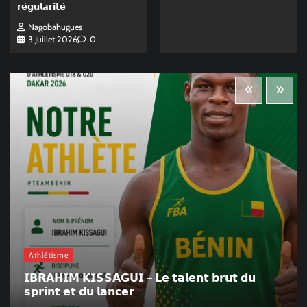
𝗿𝗲́𝗴𝘂𝗹𝗮𝗿𝗶𝘁𝗲́
Nagobahugues
3 Juillet 2026
0
Athlétisme
𝗜𝗕𝗥𝗔𝗛𝗜𝗠 𝗞𝗜𝗦𝗦𝗔𝗚𝗨𝗜 – 𝗟𝗲 𝘁𝗮𝗹𝗲𝗻𝘁 𝗯𝗿𝘂𝘁 𝗱𝘂
𝘀𝗽𝗿𝗶𝗻𝘁 𝗲𝘁 𝗱𝘂 𝗹𝗮𝗻𝗰𝗲𝗿