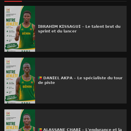
𝗜𝗕𝗥𝗔𝗛𝗜𝗠 𝗞𝗜𝗦𝗦𝗔𝗚𝗨𝗜 – 𝗟𝗲 𝘁𝗮𝗹𝗲𝗻𝘁 𝗯𝗿𝘂𝘁 𝗱𝘂
𝘀𝗽𝗿𝗶𝗻𝘁 𝗲𝘁 𝗱𝘂 𝗹𝗮𝗻𝗰𝗲𝗿
𝗗𝗔𝗡𝗜𝗘𝗟 𝗔𝗞𝗣𝗔 – 𝗟𝗲 𝘀𝗽𝗲́𝗰𝗶𝗮𝗹𝗶𝘀𝘁𝗲 𝗱𝘂 𝘁𝗼𝘂𝗿
𝗱𝗲 𝗽𝗶𝘀𝘁𝗲
𝗔𝗟𝗔𝗦𝗦𝗔𝗡𝗘 𝗖𝗛𝗔𝗕𝗜 – 𝗟’𝗲𝗻𝗱𝘂𝗿𝗮𝗻𝗰𝗲 𝗲𝘁 𝗹𝗮