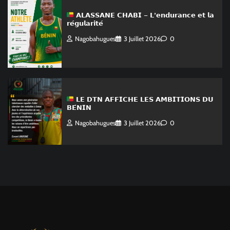
𝗔𝗟𝗔𝗦𝗦𝗔𝗡𝗘 𝗖𝗛𝗔𝗕𝗜 – 𝗟’𝗲𝗻𝗱𝘂𝗿𝗮𝗻𝗰𝗲 𝗲𝘁 𝗹𝗮
𝗿𝗲́𝗴𝘂𝗹𝗮𝗿𝗶𝘁𝗲́
Nagobahugues
3 Juillet 2026
0
𝗟𝗘 𝗗𝗧𝗡 𝗔𝗙𝗙𝗜𝗖𝗛𝗘 𝗟𝗘𝗦 𝗔𝗠𝗕𝗜𝗧𝗜𝗢𝗡𝗦 𝗗𝗨
𝗕𝗘́𝗡𝗜𝗡
Nagobahugues
3 Juillet 2026
0