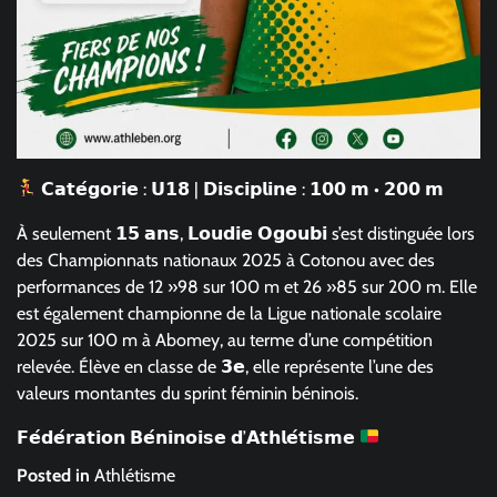
𝗖𝗮𝘁𝗲́𝗴𝗼𝗿𝗶𝗲 : 𝗨𝟭𝟴 | 𝗗𝗶𝘀𝗰𝗶𝗽𝗹𝗶𝗻𝗲 : 𝟭𝟬𝟬 𝗺 • 𝟮𝟬𝟬 𝗺
À seulement 𝟭𝟱 𝗮𝗻𝘀, 𝗟𝗼𝘂𝗱𝗶𝗲 𝗢𝗴𝗼𝘂𝗯𝗶 s’est distinguée lors
des Championnats nationaux 2025 à Cotonou avec des
performances de 12 »98 sur 100 m et 26 »85 sur 200 m. Elle
est également championne de la Ligue nationale scolaire
2025 sur 100 m à Abomey, au terme d’une compétition
relevée. Élève en classe de 𝟯𝗲, elle représente l’une des
valeurs montantes du sprint féminin béninois.
𝗙𝗲́𝗱𝗲́𝗿𝗮𝘁𝗶𝗼𝗻 𝗕𝗲́𝗻𝗶𝗻𝗼𝗶𝘀𝗲 𝗱’𝗔𝘁𝗵𝗹𝗲́𝘁𝗶𝘀𝗺𝗲
Posted in
Athlétisme