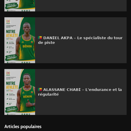
𝗗𝗔𝗡𝗜𝗘𝗟 𝗔𝗞𝗣𝗔 – 𝗟𝗲 𝘀𝗽𝗲́𝗰𝗶𝗮𝗹𝗶𝘀𝘁𝗲 𝗱𝘂 𝘁𝗼𝘂𝗿
𝗱𝗲 𝗽𝗶𝘀𝘁𝗲
𝗔𝗟𝗔𝗦𝗦𝗔𝗡𝗘 𝗖𝗛𝗔𝗕𝗜 – 𝗟’𝗲𝗻𝗱𝘂𝗿𝗮𝗻𝗰𝗲 𝗲𝘁 𝗹𝗮
𝗿𝗲́𝗴𝘂𝗹𝗮𝗿𝗶𝘁𝗲́
Articles populaires