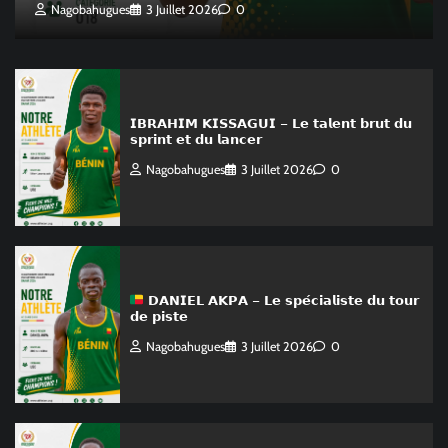
Nagobahugues
3 Juillet 2026
0
𝗜𝗕𝗥𝗔𝗛𝗜𝗠 𝗞𝗜𝗦𝗦𝗔𝗚𝗨𝗜 – 𝗟𝗲 𝘁𝗮𝗹𝗲𝗻𝘁 𝗯𝗿𝘂𝘁 𝗱𝘂
𝘀𝗽𝗿𝗶𝗻𝘁 𝗲𝘁 𝗱𝘂 𝗹𝗮𝗻𝗰𝗲𝗿
Nagobahugues
3 Juillet 2026
0
𝗗𝗔𝗡𝗜𝗘𝗟 𝗔𝗞𝗣𝗔 – 𝗟𝗲 𝘀𝗽𝗲́𝗰𝗶𝗮𝗹𝗶𝘀𝘁𝗲 𝗱𝘂 𝘁𝗼𝘂𝗿
𝗱𝗲 𝗽𝗶𝘀𝘁𝗲
Nagobahugues
3 Juillet 2026
0